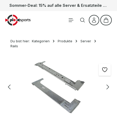
Sommer-Deal: 15% auf alle Server & Ersatzteile – Kein Code nötig, der Rabatt wird automatisch im Warenkorb abgezogen. Gültig vom 01.06. bis 31.08.
Zum Hauptinhalt springen
Waren
Du bist hier:
Kategorien
Produkte
Server
Rails
Bildergalerie überspringen