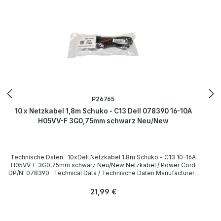
Informationen und Details finden Sie auf den Seiten des
Herstellers.
P26765
10 x Netzkabel 1,8m Schuko - C13 Dell 078390 16-10A
H05VV-F 3G0,75mm schwarz Neu/New
Technische Daten 10xDell Netzkabel 1,8m Schuko - C13 10-16A
H05VV-F 3G0,75mm schwarz Neu/New Netzkabel / Power Cord
DP/N: 078390 Technical Data / Technische Daten Manufacturer /
Hersteller Dell Length / Länge 1,8 m Cable Color / Kabelfarbe black
/ schwarz Cable Type / Kabeltyp H05VV-F Transverse Section /
Regulärer Preis:
21,99 €
Querschnitt 3G 0,75mm Plug / Stecker Schuko / 16A 250V~ angled /
abgewinkelt no / nein Plug Color / Steckerfarbe black / schwarz
Jack / Buchse C13 / 10A 250V~ angled / abgewinkelt no / nein Jack
Color / Buchsenfarbe black / schwarz More information and details