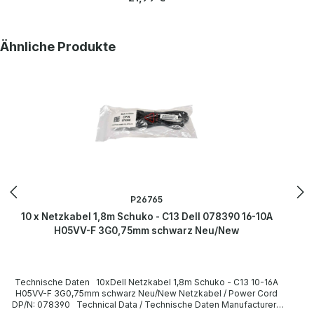
Querschnitt 3G 0,75mm Plug / Stecker Schuko / 16A 250V~ angled /
abgewinkelt no / nein Plug Color / Steckerfarbe black / schwarz
Jack / Buchse C13 / 10A 250V~ angled / abgewinkelt no / nein Jack
Color / Buchsenfarbe black / schwarz More information and details
Produktgalerie überspringen
Ähnliche Produkte
can be found on the pages of the manufacturer. Weitere
Informationen und Details finden Sie auf den Seiten des
Herstellers.
P26765
10 x Netzkabel 1,8m Schuko - C13 Dell 078390 16-10A
H05VV-F 3G0,75mm schwarz Neu/New
Technische Daten 10xDell Netzkabel 1,8m Schuko - C13 10-16A
H05VV-F 3G0,75mm schwarz Neu/New Netzkabel / Power Cord
DP/N: 078390 Technical Data / Technische Daten Manufacturer /