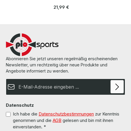
Hersteller Dell Length / Länge 1,8 m Cable Color / Kabelfarbe black
/ schwarz Cable Type / Kabeltyp H05VV-F Transverse Section /
Regulärer Preis:
21,99 €
Querschnitt 3G 0,75mm Plug / Stecker Schuko / 16A 250V~ angled /
abgewinkelt no / nein Plug Color / Steckerfarbe black / schwarz
Jack / Buchse C13 / 10A 250V~ angled / abgewinkelt no / nein Jack
Color / Buchsenfarbe black / schwarz More information and details
can be found on the pages of the manufacturer. Weitere
Informationen und Details finden Sie auf den Seiten des
Herstellers.
Abonnieren Sie jetzt unseren regelmäßig erscheinenden
Newsletter, um rechtzeitig über neue Produkte und
Angebote informiert zu werden.
E-Mail-Adresse*
Datenschutz
Ich habe die
Datenschutzbestimmungen
zur Kenntnis
genommen und die
AGB
gelesen und bin mit ihnen
einverstanden.
*