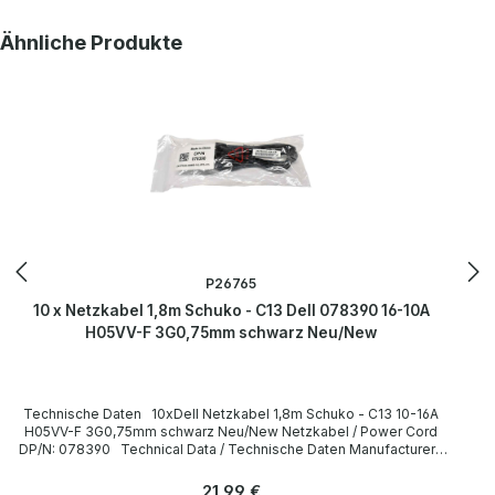
Jack / Buchse C13 / 10A 250V~ angled / abgewinkelt no / nein Jack
Color / Buchsenfarbe black / schwarz More information and details
Produktgalerie überspringen
Ähnliche Produkte
can be found on the pages of the manufacturer. Weitere
Informationen und Details finden Sie auf den Seiten des
Herstellers.
P26765
10 x Netzkabel 1,8m Schuko - C13 Dell 078390 16-10A
H05VV-F 3G0,75mm schwarz Neu/New
Technische Daten 10xDell Netzkabel 1,8m Schuko - C13 10-16A
H05VV-F 3G0,75mm schwarz Neu/New Netzkabel / Power Cord
DP/N: 078390 Technical Data / Technische Daten Manufacturer /
Hersteller Dell Length / Länge 1,8 m Cable Color / Kabelfarbe black
/ schwarz Cable Type / Kabeltyp H05VV-F Transverse Section /
Regulärer Preis:
21,99 €