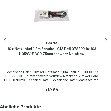
P26765
10 x Netzkabel 1,8m Schuko - C13 Dell 078390 16-10A
H05VV-F 3G0,75mm schwarz Neu/New
Technische Daten 10xDell Netzkabel 1,8m Schuko - C13 10-16A
H05VV-F 3G0,75mm schwarz Neu/New Netzkabel / Power Cord
DP/N: 078390 Technical Data / Technische Daten Manufacturer /
Hersteller Dell Length / Länge 1,8 m Cable Color / Kabelfarbe black
/ schwarz Cable Type / Kabeltyp H05VV-F Transverse Section /
Regulärer Preis:
21,99 €
Querschnitt 3G 0,75mm Plug / Stecker Schuko / 16A 250V~ angled /
abgewinkelt no / nein Plug Color / Steckerfarbe black / schwarz
Jack / Buchse C13 / 10A 250V~ angled / abgewinkelt no / nein Jack
Color / Buchsenfarbe black / schwarz More information and details
Produktgalerie überspringen
Ähnliche Produkte
can be found on the pages of the manufacturer. Weitere