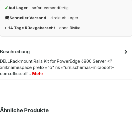
✔
Auf Lager
- sofort versandfertig
🚚
Schneller Versand
- direkt ab Lager
↩
14 Tage Rückgaberecht
- ohne Risiko
Beschreibung
DELLRackmount Rails Kit for PowerEdge 6800 Server <?
xml:namespace prefix="o" ns="urn:schemas-microsoft-
com:office:off…
Mehr
Produktgalerie überspringen
Ähnliche Produkte