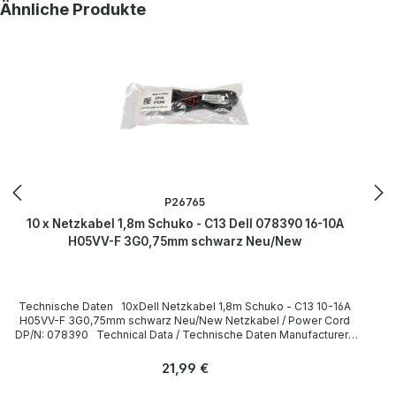
Produktgalerie überspringen
Ähnliche Produkte
can be found on the pages of the manufacturer. Weitere
Informationen und Details finden Sie auf den Seiten des
Herstellers.
P26765
10 x Netzkabel 1,8m Schuko - C13 Dell 078390 16-10A
H05VV-F 3G0,75mm schwarz Neu/New
Technische Daten 10xDell Netzkabel 1,8m Schuko - C13 10-16A
H05VV-F 3G0,75mm schwarz Neu/New Netzkabel / Power Cord
DP/N: 078390 Technical Data / Technische Daten Manufacturer /
Hersteller Dell Length / Länge 1,8 m Cable Color / Kabelfarbe black
/ schwarz Cable Type / Kabeltyp H05VV-F Transverse Section /
Regulärer Preis:
21,99 €
Querschnitt 3G 0,75mm Plug / Stecker Schuko / 16A 250V~ angled /
abgewinkelt no / nein Plug Color / Steckerfarbe black / schwarz