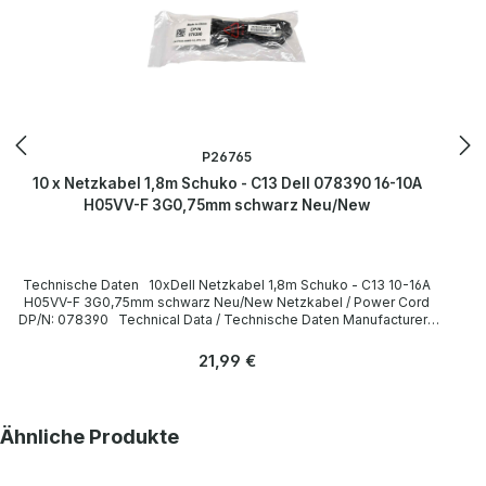
P26765
10 x Netzkabel 1,8m Schuko - C13 Dell 078390 16-10A
H05VV-F 3G0,75mm schwarz Neu/New
Technische Daten 10xDell Netzkabel 1,8m Schuko - C13 10-16A
H05VV-F 3G0,75mm schwarz Neu/New Netzkabel / Power Cord
DP/N: 078390 Technical Data / Technische Daten Manufacturer /
Hersteller Dell Length / Länge 1,8 m Cable Color / Kabelfarbe black
/ schwarz Cable Type / Kabeltyp H05VV-F Transverse Section /
Regulärer Preis:
21,99 €
Querschnitt 3G 0,75mm Plug / Stecker Schuko / 16A 250V~ angled /
abgewinkelt no / nein Plug Color / Steckerfarbe black / schwarz
Jack / Buchse C13 / 10A 250V~ angled / abgewinkelt no / nein Jack
Color / Buchsenfarbe black / schwarz More information and details
Produktgalerie überspringen
Ähnliche Produkte
can be found on the pages of the manufacturer. Weitere
Informationen und Details finden Sie auf den Seiten des
Herstellers.