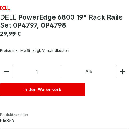
DELL
DELL PowerEdge 6800 19" Rack Rails
Set 0P4797, 0P4798
Regulärer Preis:
29,99 €
Preise inkl. MwSt. zzgl. Versandkosten
Anzahl
Stk
In den Warenkorb
Produktnummer:
P16856