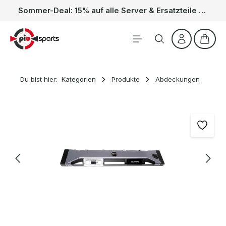
Sommer-Deal: 15% auf alle Server & Ersatzteile – Kein Code nötig, der Rabatt wird automatisch im Warenkorb abgezogen. Gültig vom 01.06. bis 31.08.
Zum Hauptinhalt springen
Waren
Du bist hier:
Kategorien
Produkte
Abdeckungen
Bildergalerie überspringen