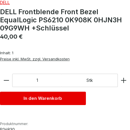
DELL
DELL Frontblende Front Bezel
EqualLogic PS6210 0K908K 0HJN3H
09G9WH +Schlüssel
Regulärer Preis:
40,00 €
Inhalt:
1
Preise inkl. MwSt. zzgl. Versandkosten
Anzahl
Stk
In den Warenkorb
Produktnummer:
P26830