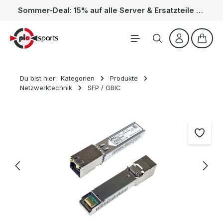
Sommer-Deal: 15% auf alle Server & Ersatzteile – Kein Code nötig, der Rabatt wird automatisch im Warenkorb abgezogen. Gültig vom 01.06. bis 31.08.
Zum Hauptinhalt springen
Waren
Du bist hier:
Kategorien
Produkte
Netzwerktechnik
SFP / GBIC
Bildergalerie überspringen