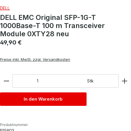
DELL
DELL EMC Original SFP-1G-T
1000Base-T 100 m Transceiver
Module 0XTY28 neu
Regulärer Preis:
49,90 €
Preise inkl. MwSt. zzgl. Versandkosten
Anzahl
Stk
In den Warenkorb
Produktnummer:
P15903