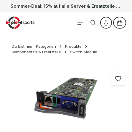
Sommer-Deal: 15% auf alle Server & Ersatzteile – Kein Code nötig, der Rabatt wird automatisch im Warenkorb abgezogen. Gültig vom 01.06. bis 31.08.
Zum Hauptinhalt springen
Waren
Du bist hier:
Kategorien
Produkte
Komponenten & Ersatzteile
Switch Module
Bildergalerie überspringen