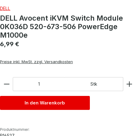
DELL
DELL Avocent iKVM Switch Module
0K036D 520-673-506 PowerEdge
M1000e
Regulärer Preis:
6,99 €
Preise inkl. MwSt. zzgl. Versandkosten
Anzahl
Stk
In den Warenkorb
Produktnummer:
P16527