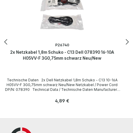
P26740
2x Netzkabel 1,8m Schuko - C13 Dell 078390 16-10A
H05VV-F 3G0,75mm schwarz Neu/New
Technische Daten 2x Dell Netzkabel 1,8m Schuko - C13 10-16A
H05VV-F 3G0,75mm schwarz Neu/New Netzkabel / Power Cord
DP/N: 078390 Technical Data / Technische Daten Manufacturer /
Hersteller Dell Length / Länge 1,8 m Cable Color / Kabelfarbe black
/ schwarz Cable Type / Kabeltyp H05VV-F Transverse Section /
Regulärer Preis:
4,89 €
Querschnitt 3G 0,75mm Plug / Stecker Schuko / 16A 250V~ angled /
abgewinkelt no / nein Plug Color / Steckerfarbe black / schwarz
Jack / Buchse C13 / 10A 250V~ angled / abgewinkelt no / nein Jack
Color / Buchsenfarbe black / schwarz More information and details
can be found on the pages of the manufacturer. Weitere
Informationen und Details finden Sie auf den Seiten des
Herstellers.