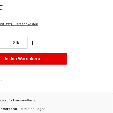
is:
€
wSt. zzgl. Versandkosten
Stk
In den Warenkorb
r:
r
- sofort versandfertig
er Versand
- direkt ab Lager