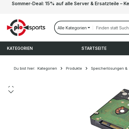
Sommer-Deal: 15% auf alle Server & Ersatzteile – K
 Hauptinhalt springen
Zur Suche springen
Zur Hauptnavigation springen
Alle Kategorien
KATEGORIEN
STARTSEITE
Du bist hier:
Kategorien
Produkte
Speicherlösungen &
Bildergalerie überspringen