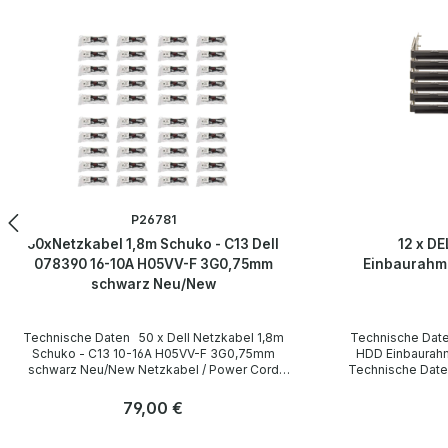
Produktgalerie überspringen
P26781
50xNetzkabel 1,8m Schuko - C13 Dell
12 x DE
078390 16-10A H05VV-F 3G0,75mm
Einbaurahm
schwarz Neu/New
Technische Daten 50 x Dell Netzkabel 1,8m
Technische Daten 12x DELL DELL 3.5" SA
Schuko - C13 10-16A H05VV-F 3G0,75mm
HDD Einbaurahmen 063T9
schwarz Neu/New Netzkabel / Power Cord
Technische Daten Manufacturer / Hersteller
DP/N: 078390 Technical Data / Technische
Formfaktor 3.5” Einbaurahmen/Caddy Dell PN
Daten Manufacturer / Hersteller Dell Length /
063 T9G Compatibility / Kompatibilität Power
Regulärer Preis:
79,00 €
Länge 1,8 m Cable Color / Kabelfarbe black /
Vault MD306
schwarz Cable Type / Kabeltyp H05VV-F
LieferumfangDeliver
Anzahl
Anzahl