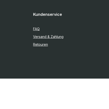
 finden Sie
gebraucht aber 100 % in Ordnung!!!
Kundenservice
FAQ
Versand & Zahlung
Retouren