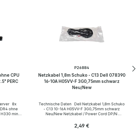
P26884
 ohne CPU
Netzkabel 1,8m Schuko - C13 Dell 078390
.5" PERC
16-10A H05VV-F 3G0,75mm schwarz
Neu/New
Technische Daten Dell Netzkabel 1,8m Schuko
- C13 10-16A H05VV-F 3G0,75mm schwarz
Neu/New Netzkabel / Power Cord DP/N:
078390 Technical Data / Technische Daten
Manufacturer / Hersteller Dell Length / Länge
Regulärer Preis:
2,49 €
1,8 m Cable Color / Kabelfarbe black / schwarz
Cable Type / Kabeltyp H05VV-F Transverse
Anzahl