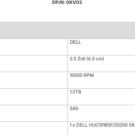
DP/N: 0KV02
DELL
2.5 Zoll (6.3 cm)
10000 RPM
1.2TB
SAS
1 x DELL HUC101812CSS200 0KV