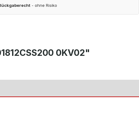
 Rückgaberecht
- ohne Risiko
101812CSS200 0KV02"