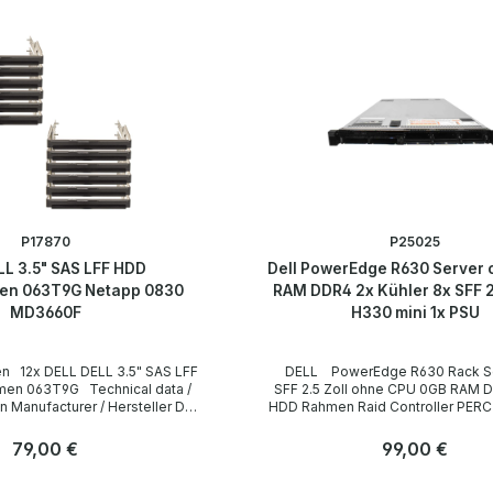
P17870
P25025
LL 3.5" SAS LFF HDD
Dell PowerEdge R630 Server
en 063T9G Netapp 0830
RAM DDR4 2x Kühler 8x SFF 2
MD3660F
H330 mini 1x PSU
S LFF
DELL PowerEdge R630 Rack Server 8x
G Technical data /
SFF 2.5 Zoll ohne CPU 0GB RAM DDR4 ohne
 Dell
HDD Rahmen Raid Controller PERC H330 mini
Technische Daten Technical data / Technische
Daten Case / Gehäuse Rack 1U Slots for drives /
Regulärer Preis:
79,00 €
Regulärer Preis:
99,00 €
0, 3260, 3460, 3660, 3860
Einbauplätze für Laufwerke Frontseitig: 8x
y / Lieferumfang 12 x DELL
SFF 2.5 Zoll für HDD, 1x DVD CPU / Prozessor
Anzahl