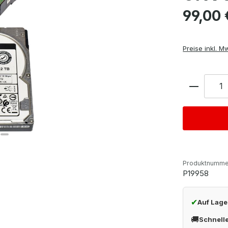
Regulärer Pre
99,00 
Preise inkl. M
Anzahl
Produktnumme
P19958
✔
Auf Lage
🚚
Schnell