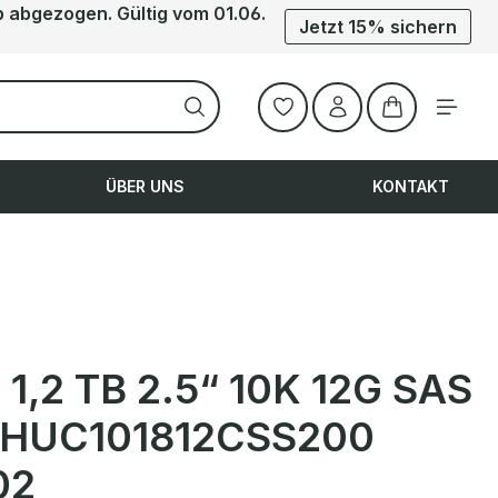
b abgezogen. Gültig vom 01.06.
Jetzt 15% sichern
Warenkorb ent
ÜBER UNS
KONTAKT
 1,2 TB 2.5“ 10K 12G SAS
 HUC101812CSS200
02