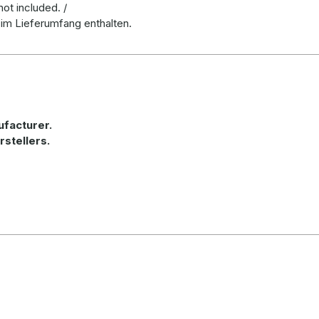
ot included. /
 im Lieferumfang enthalten.
ufacturer
.
rstellers.