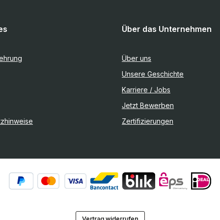
Weitere Informationen und Details
auf den Seiten des Herstellers. All parts are
used but 100% working!!! Alle Teile sind
es
Über das Unternehmen
lehrung
Über uns
Unsere Geschichte
Karriere / Jobs
Jetzt Bewerben
tzhinweise
Zertifizierungen
Vertrag widerrufen