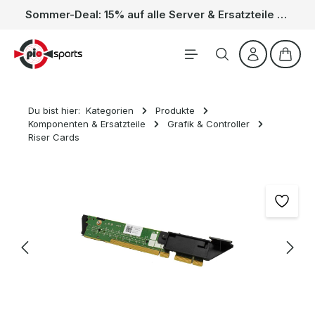
Sommer-Deal: 15% auf alle Server & Ersatzteile – Kein Code nötig, der Rabatt wird automatisch im Warenkorb abgezogen. Gültig vom 01.06. bis 31.08.
Zum Hauptinhalt springen
Waren
Du bist hier:
Kategorien
Produkte
Komponenten & Ersatzteile
Grafik & Controller
Riser Cards
Bildergalerie überspringen