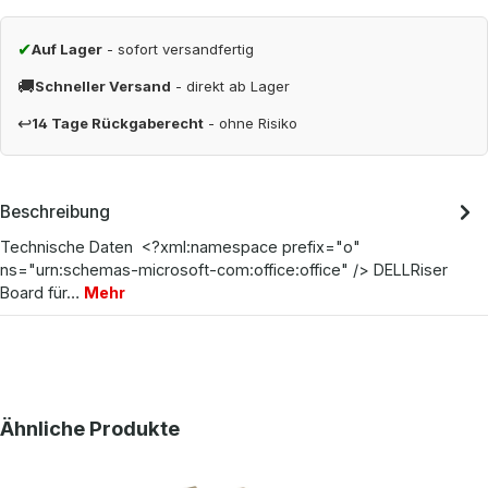
✔
Auf Lager
- sofort versandfertig
🚚
Schneller Versand
- direkt ab Lager
↩
14 Tage Rückgaberecht
- ohne Risiko
Beschreibung
Technische Daten <?xml:namespace prefix="o"
ns="urn:schemas-microsoft-com:office:office" /> DELLRiser
Board für…
Mehr
Produktgalerie überspringen
Ähnliche Produkte