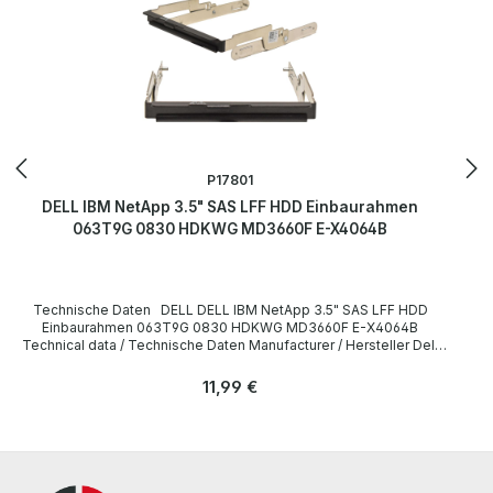
P17801
DELL IBM NetApp 3.5" SAS LFF HDD Einbaurahmen
063T9G 0830 HDKWG MD3660F E-X4064B
Technische Daten DELL DELL IBM NetApp 3.5" SAS LFF HDD
Einbaurahmen 063T9G 0830 HDKWG MD3660F E-X4064B
Technical data / Technische Daten Manufacturer / Hersteller Dell
Form Factor / Formfaktor 3.5” Einbaurahmen/Caddy Dell PN
063T9G 0830 HDKWG MD3660F E-X4064B Compatibility /
Regulärer Preis:
11,99 €
Kompatibilität Power Vault MD3060, 3260, 3460, 3660, 3860
LieferumfangDelivery Content / Lieferumfang 1 x DELL 3.5" SAS
LFF HDD Einbaurahmen 063T9G The hardware has been
overhauled and tested by us. Die Hardware wurde von uns überholt
und getestet. More information and details can be found on the
pages of the manufacturer. Weitere Informationen und Details