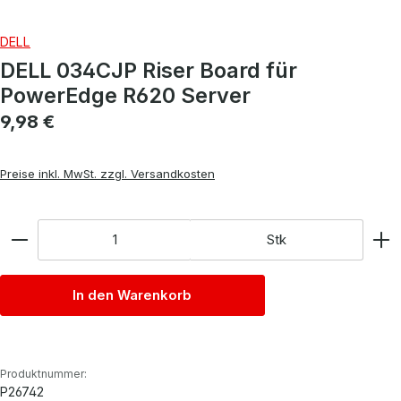
DELL
DELL 034CJP Riser Board für
PowerEdge R620 Server
Regulärer Preis:
9,98 €
Preise inkl. MwSt. zzgl. Versandkosten
Anzahl
Stk
In den Warenkorb
Produktnummer:
P26742