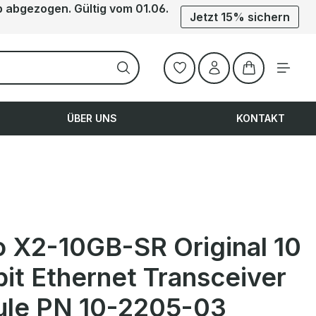
b abgezogen. Gültig vom 01.06.
Jetzt 15% sichern
Warenkorb ent
ÜBER UNS
KONTAKT
o X2-10GB-SR Original 10
it Ethernet Transceiver
le PN 10-2205-03