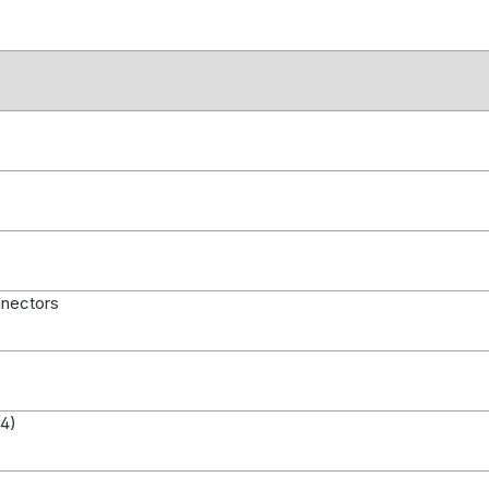
nnectors
4)