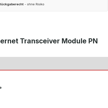
 Rückgaberecht
- ohne Risiko
hernet Transceiver Module PN
le