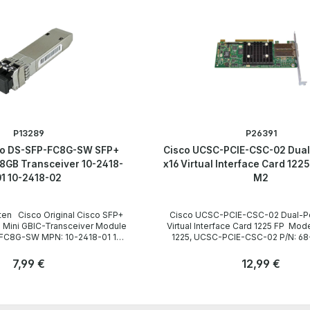
P13289
P26391
sco DS-SFP-FC8G-SW SFP+
Cisco UCSC-PCIE-CSC-02 Dual
8GB Transceiver 10-2418-
x16 Virtual Interface Card 122
01 10-2418-02
M2
Cisco UCSC-PCIE-CSC-02 Dual-Port PCIe x16
Mini GBIC-Transceiver Module
Virtual Interface Card 1225 FP Modell: UCS VIC
: 10-2418-01 10-
1225, UCSC-PCIE-CSC-02 P/N: 68-4205-09
73-14093-09 Technische Daten Technical Data
/ Technische Daten Manufacturer / Hersteller
Regulärer Preis:
7,99 €
Regulärer Preis:
12,99 €
Cisco Type / Gerätetyp CNA (Converged
-
Network Adapter) Netzwerkkarte Form Factor /
Anzahl
PI-4, FC-PH-2 Max.
Formfaktor Low-profile, Full-profile-bracket FP
Stk
Stk
Gbps Reichweite
Interfaces / Schnittstellen 2 x 10Gb FC SFP+