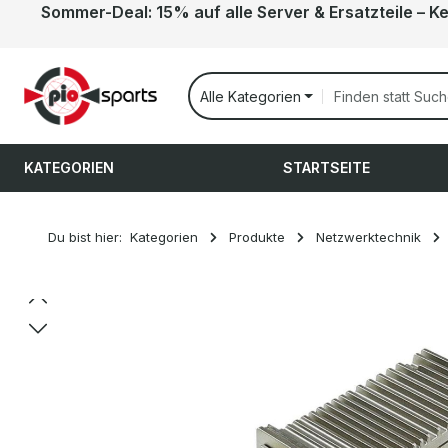
Sommer-Deal: 15% auf alle Server & Ersatzteile – K
 Hauptinhalt springen
Zur Suche springen
Zur Hauptnavigation springen
Alle Kategorien
KATEGORIEN
STARTSEITE
Du bist hier:
Kategorien
Produkte
Netzwerktechnik
Bildergalerie überspringen