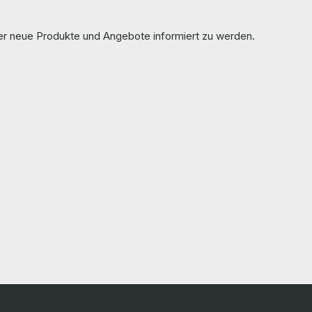
parts are used but 100% OK!!! Alle Teile sind
 Gb/s
gebraucht aber 100 % in Ordnung!!! More
information and details can be found on the
ber neue Produkte und Angebote informiert zu werden.
 M3, C24
pages of the manufacturer. Weitere
ck Servers.
Informationen und Details finden Sie auf den
ferumfang 1
Seiten des Herstellers.
CIE-CSC-
 More
und on the
Sie auf den