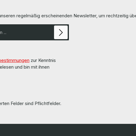
 850 nm
Ports Bus Interface PCI-Express x16 Data
very Contents / Lieferumfang 1
Transfer Rate / Datenübertragungsrate 10
+ Transceiver Module The
Compatibility / Kompatibilität Cisco UCS C260
 unseren regelmäßig erscheinenden Newsletter, um rechtzeitig ü
een overhauled and tested by
M2, C460 M2, C220 M3, C240 M3, C22
M3, C220 M4, C240 M4, C460 M4 Ra
LieferumfangDelivery Content / Lie
 pages of the manufacturer.
x Cisco UCS VIC 1225, UCSC-P
tionen und Details finden Sie
02 Netzwerkkarte The hardware has been
auf den Seiten des Herstellers.
overhauled and tested by us. Die Hardware
wurde von uns überholt und getestet.
information and details can be fo
pages of the manufacturer. Weitere
bestimmungen
zur Kenntnis
Informationen und Details finden 
Seiten des Herstellers.
elesen und bin mit ihnen
rten Felder sind Pflichtfelder.