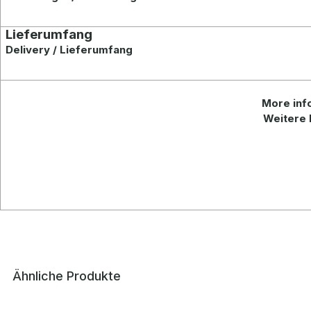
Lieferumfang
Delivery / Lieferumfang
More
inf
Weitere 
Ähnliche Produkte
Produktgalerie überspringen