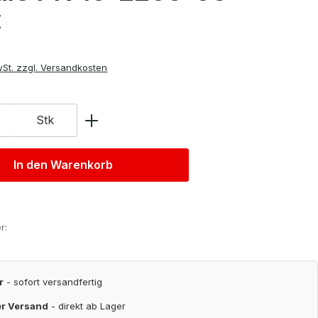
is:
€
wSt. zzgl. Versandkosten
Stk
In den Warenkorb
r:
r
- sofort versandfertig
er Versand
- direkt ab Lager