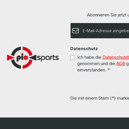
angled / abgewinkelt no / nein Jack Color /
Max. 500 m Wellenlänge
Buchsenfarbe black / schwarz More information
LieferumfangDeli
and details can be found on the pages of the
x Cisco 8G SFP
Abonnieren Sie jetzt
manufacturer. Weitere Informationen und Details
hardware has b
finden Sie auf den Seiten des Herstellers.
us. Die Hardware wurde von uns überholt und
E-Mail-Adresse*
getestet. More information and details can be
found on the
Weitere Informa
Datenschutz
Ich habe die
Datenschutz
genommen und die
AGB
g
einverstanden.
*
Die mit einem Stern (*) markie