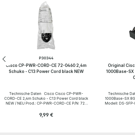
P30344
Cisco CP-PWR-CORD-CE 72-0460 2,4m
Original Ci
Schuko - C13 Power Cord black NEW
1000Base-SX 
Technische Daten Cisco Cisco CP-PWR-
Technische Daten Cisco Original Cisco SFP+
CORD-CE 2,4m Schuko - C13 Power Cord black
1000Base-SX 8G 
NEW / NEU Prod.: CP-PWR-CORD-CE P/N: 72-
Modell: DS-SFP-FC8G-SW MPN
0460 Technical Data / Technische Daten
2418-02 Technical data / Technische Daten
Manufacturer / Hersteller Cisco Length / Länge
Gerätetyp Mini-GBIC-Transceiver Module
Regulärer Preis:
9,99 €
2,4 m Cable Color / Kabelfarbe black / schwarz
Formfaktor Small Form-factor Plug-in-Modul
Plug / Stecker Schuko / 16A 250V~ angled /
Mini-GBIC SFP+ Standard Ethernet 1000BASE
Anzahl
Anzahl
abgewinkelt no / nein Plug Color / Steckerfarbe
SX FC-
Stk
black / schwarz Jack / Buchse C13 / 10A 250V~
Datenübertragungsrate 8.5 