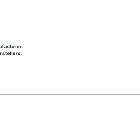
ufacturer
.
rstellers.