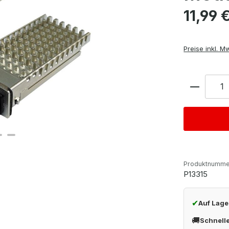
Regulärer Pre
11,99 
Preise inkl. M
Anzahl
Produktnumme
P13315
✔
Auf Lage
🚚
Schnell