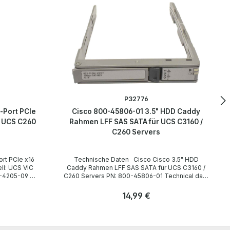
P32776
-Port PCIe
Cisco 800-45806-01 3.5" HDD Caddy
5 UCS C260
Rahmen LFF SAS SATA für UCS C3160 /
C260 Servers
Technische Daten Cisco Cisco 3.5" HDD
Caddy Rahmen LFF SAS SATA für UCS C3160 /
C260 Servers PN: 800-45806-01 Technical data
/ Technische Daten Manufacturer / Hersteller
Cisco PN 800-45806-01 Compatibility /
Regulärer Preis:
14,99 €
Kompatibilität Cisco UCS C3160 / C260 Servers
Accessories / Zubehör none / keins
Anzahl
LieferumfangDelivery / Lieferumfang 1 x Cisco
Stk
3.5" HDD Caddy Rahmen LFF SAS SATA All