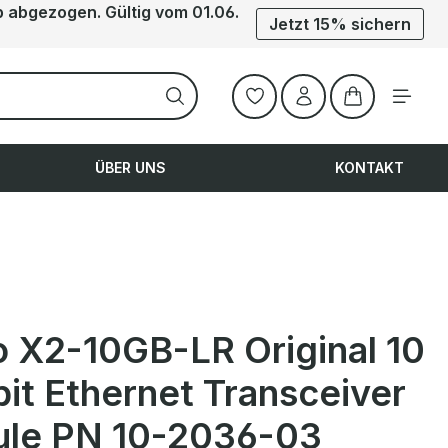
b abgezogen. Gültig vom 01.06.
Jetzt 15% sichern
Warenkorb ent
ÜBER UNS
KONTAKT
o X2-10GB-LR Original 10
it Ethernet Transceiver
le PN 10-2036-03