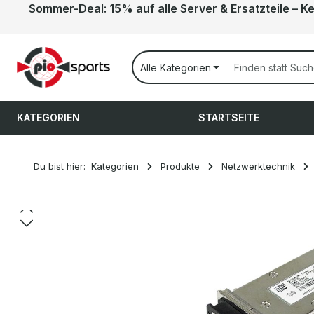
Sommer-Deal: 15% auf alle Server & Ersatzteile – K
 Hauptinhalt springen
Zur Suche springen
Zur Hauptnavigation springen
Alle Kategorien
KATEGORIEN
STARTSEITE
Du bist hier:
Kategorien
Produkte
Netzwerktechnik
Bildergalerie überspringen