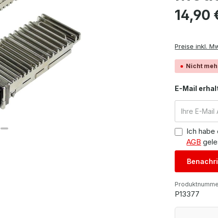
Regulärer Pre
14,90 
Preise inkl. M
Nicht meh
E-Mail erhal
Ich habe
AGB
gele
Benachri
Produktnumme
P13377