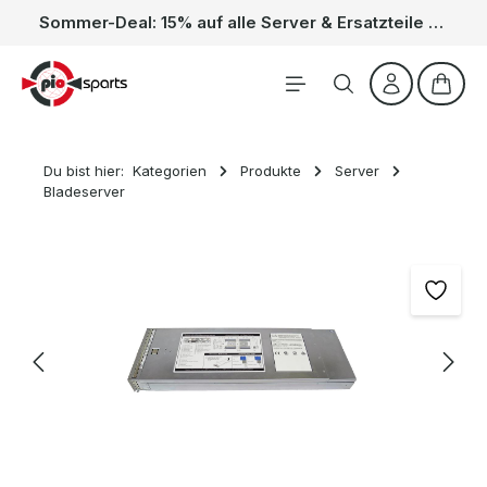
Sommer-Deal: 15% auf alle Server & Ersatzteile – Kein Code nötig, der Rabatt wird automatisch im Warenkorb abgezogen. Gültig vom 01.06. bis 31.08.
Zum Hauptinhalt springen
Waren
Du bist hier:
Kategorien
Produkte
Server
Bladeserver
Bildergalerie überspringen