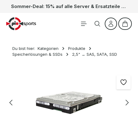
Sommer-Deal: 15% auf alle Server & Ersatzteile – Kein Code nötig, der Rabatt wird automatisch im Warenkorb abgezogen. Gültig vom 01.06. bis 31.08.
Zum Hauptinhalt springen
Waren
Du bist hier:
Kategorien
Produkte
Speicherlösungen & SSDs
2,5" → SAS, SATA, SSD
Bildergalerie überspringen