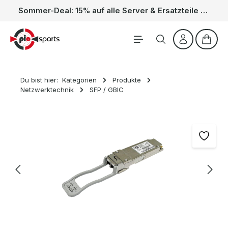
Sommer-Deal: 15% auf alle Server & Ersatzteile – Kein Code nötig, der Rabatt wird automatisch im Warenkorb abgezogen. Gültig vom 01.06. bis 31.08.
Zum Hauptinhalt springen
Waren
Du bist hier:
Kategorien
Produkte
Netzwerktechnik
SFP / GBIC
Bildergalerie überspringen