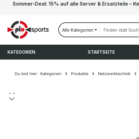
Sommer-Deal: 15% auf alle Server & Ersatzteile – K
 Hauptinhalt springen
Zur Suche springen
Zur Hauptnavigation springen
Alle Kategorien
KATEGORIEN
STARTSEITE
Du bist hier:
Kategorien
Produkte
Netzwerktechnik
Bildergalerie überspringen