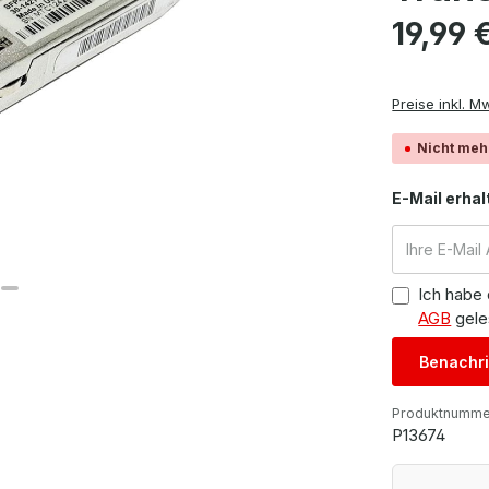
Regulärer Pre
19,99 
Preise inkl. M
Nicht meh
E-Mail erhal
Ich habe
AGB
gele
Benachri
Produktnumme
P13674