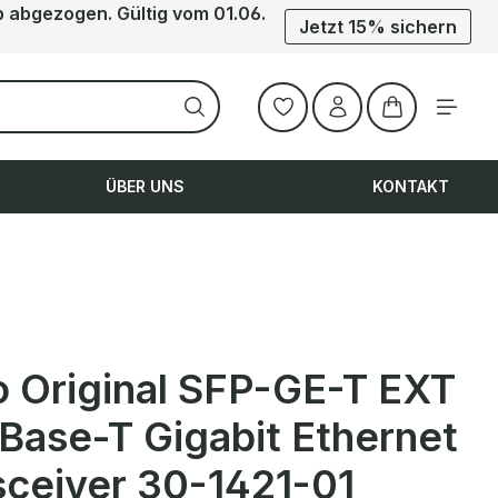
b abgezogen. Gültig vom 01.06.
Jetzt 15% sichern
Warenkorb ent
ÜBER UNS
KONTAKT
o Original SFP-GE-T EXT
Base-T Gigabit Ethernet
sceiver 30-1421-01