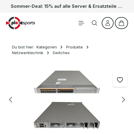
Sommer-Deal: 15% auf alle Server & Ersatzteile – Kein Code nötig, der Rabatt wird automatisch im Warenkorb abgezogen. Gültig vom 01.06. bis 31.08.
Zum Hauptinhalt springen
Waren
Du bist hier:
Kategorien
Produkte
Netzwerktechnik
Switches
Bildergalerie überspringen