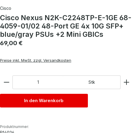
Cisco
Cisco Nexus N2K-C2248TP-E-1GE 68-
4059-01/02 48-Port GE 4x 10G SFP+
blue/gray PSUs +2 Mini GBICs
Regulärer Preis:
69,00 €
Preise inkl. MwSt. zzgl. Versandkosten
Anzahl
Stk
In den Warenkorb
Produktnummer:
P14026