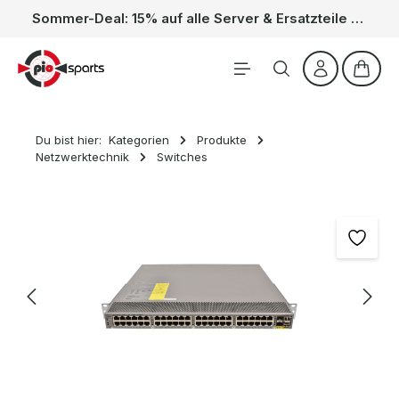
Sommer-Deal: 15% auf alle Server & Ersatzteile – Kein Code nötig, der Rabatt wird automatisch im Warenkorb abgezogen. Gültig vom 01.06. bis 31.08.
Zum Hauptinhalt springen
Waren
Du bist hier:
Kategorien
Produkte
Netzwerktechnik
Switches
Bildergalerie überspringen