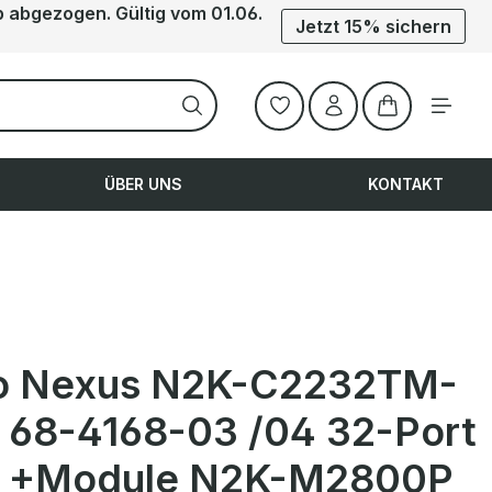
b abgezogen. Gültig vom 01.06.
Jetzt 15% sichern
Warenkorb ent
ÜBER UNS
KONTAKT
o Nexus N2K-C2232TM-
 68-4168-03 /04 32-Port
 +Module N2K-M2800P