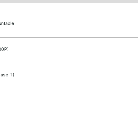
untable
00P)
Base T)