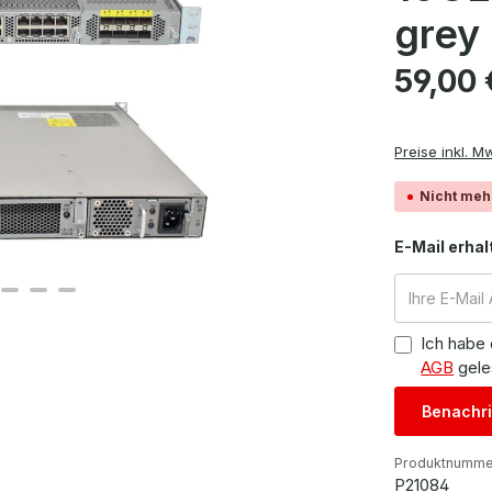
grey
Regulärer Pre
59,00 
Preise inkl. M
Nicht meh
E-Mail erhal
Ich habe
AGB
gele
Benachri
Produktnumme
P21084