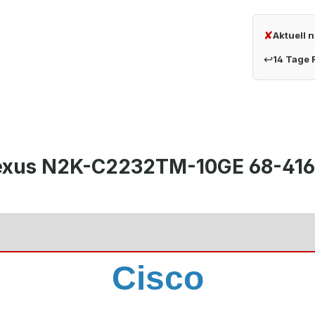
✘
Aktuell 
↩
14 Tage
Nexus N2K-C2232TM-10GE 68-416
Cisco