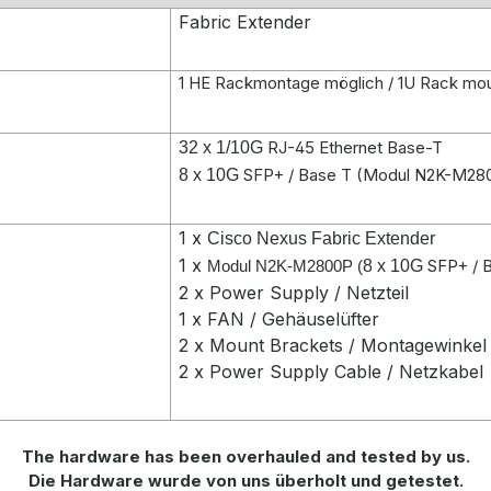
Fabric Extender
1 HE Rackmontage möglich / 1U Rack mo
RJ-45 Ethernet Base-T
32 x 1/10G
SFP+ / Base T (Modul N2K-M28
8 x 10
G
1 x
Cisco Nexus
Fabric Extender
1 x
SFP+ / 
Modul N2K-M2800P (
8 x 10
G
2 x Power Supply / Netzteil
1 x FAN / Gehäuselüfter
2 x Mount Brackets / Montagewinkel
2 x Power Supply Cable / Netzkabel
The hardware has been overhauled and tested by us.
Die Hardware wurde von uns überholt und getestet.