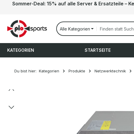
Sommer-Deal: 15% auf alle Server & Ersatzteile – K
 Hauptinhalt springen
Zur Suche springen
Zur Hauptnavigation springen
Alle Kategorien
KATEGORIEN
STARTSEITE
Du bist hier:
Kategorien
Produkte
Netzwerktechnik
Bildergalerie überspringen