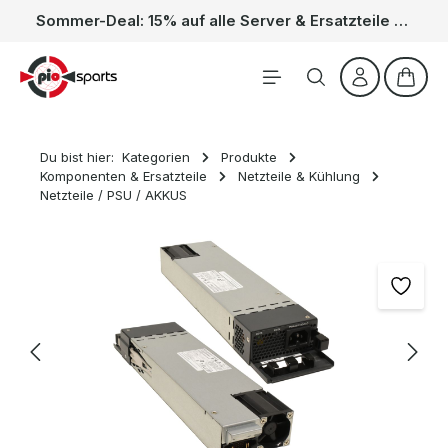
Sommer-Deal: 15% auf alle Server & Ersatzteile – Kein Code nötig, der Rabatt wird automatisch im Warenkorb abgezogen. Gültig vom 01.06. bis 31.08.
Zum Hauptinhalt springen
Waren
Du bist hier:
Kategorien
Produkte
Komponenten & Ersatzteile
Netzteile & Kühlung
Netzteile / PSU / AKKUS
Bildergalerie überspringen