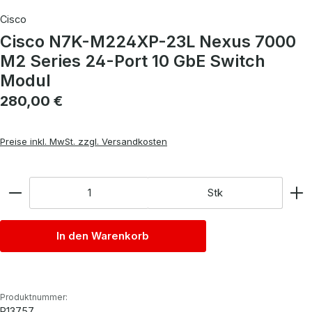
Cisco
Cisco N7K-M224XP-23L Nexus 7000
M2 Series 24-Port 10 GbE Switch
Modul
Regulärer Preis:
280,00 €
Preise inkl. MwSt. zzgl. Versandkosten
Anzahl
Stk
In den Warenkorb
Produktnummer:
P13757