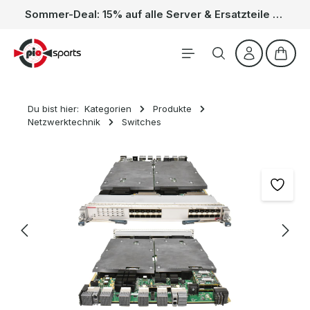
Sommer-Deal: 15% auf alle Server & Ersatzteile – Kein Code nötig, der Rabatt wird automatisch im Warenkorb abgezogen. Gültig vom 01.06. bis 31.08.
Zum Hauptinhalt springen
Waren
Du bist hier:
Kategorien
Produkte
Netzwerktechnik
Switches
Bildergalerie überspringen