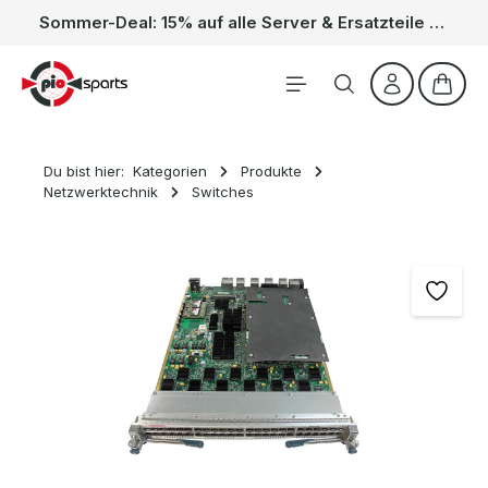
Sommer-Deal: 15% auf alle Server & Ersatzteile – Kein Code nötig, der Rabatt wird automatisch im Warenkorb abgezogen. Gültig vom 01.06. bis 31.08.
Zum Hauptinhalt springen
Waren
Du bist hier:
Kategorien
Produkte
Netzwerktechnik
Switches
Bildergalerie überspringen