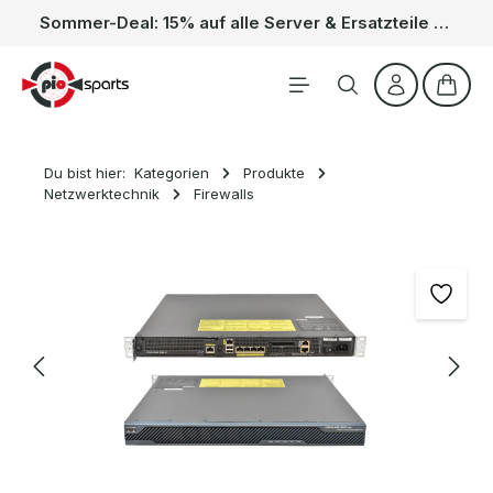
Sommer-Deal: 15% auf alle Server & Ersatzteile – Kein Code nötig, der Rabatt wird automatisch im Warenkorb abgezogen. Gültig vom 01.06. bis 31.08.
Zum Hauptinhalt springen
Waren
Du bist hier:
Kategorien
Produkte
Netzwerktechnik
Firewalls
Bildergalerie überspringen