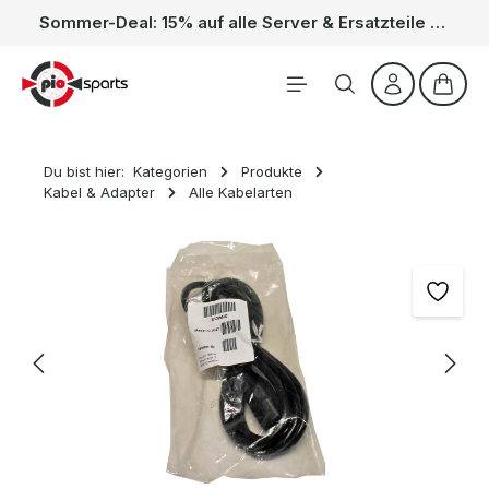
Sommer-Deal: 15% auf alle Server & Ersatzteile – Kein Code nötig, der Rabatt wird automatisch im Warenkorb abgezogen. Gültig vom 01.06. bis 31.08.
Zum Hauptinhalt springen
Waren
Du bist hier:
Kategorien
Produkte
Kabel & Adapter
Alle Kabelarten
Bildergalerie überspringen