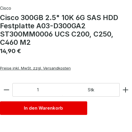
Cisco
Cisco 300GB 2.5" 10K 6G SAS HDD
Festplatte A03-D300GA2
ST300MM0006 UCS C200, C250,
C460 M2
Regulärer Preis:
14,90 €
Preise inkl. MwSt. zzgl. Versandkosten
Anzahl
Stk
In den Warenkorb