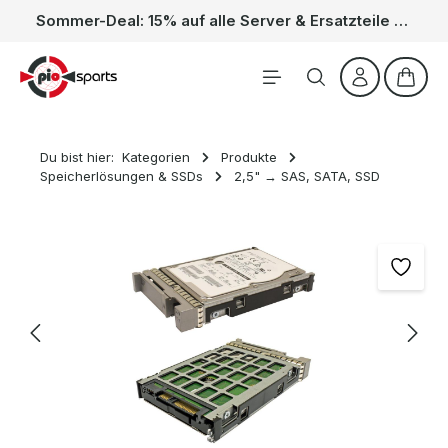
Sommer-Deal: 15% auf alle Server & Ersatzteile – Kein Code nötig, der Rabatt wird automatisch im Warenkorb abgezogen. Gültig vom 01.06. bis 31.08.
Zum Hauptinhalt springen
Waren
Du bist hier:
Kategorien
Produkte
Speicherlösungen & SSDs
2,5" → SAS, SATA, SSD
Bildergalerie überspringen