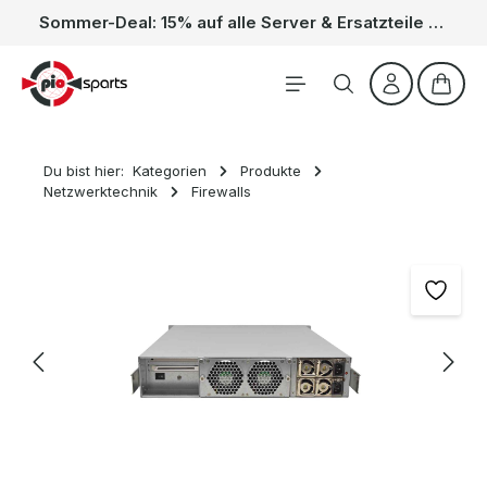
Sommer-Deal: 15% auf alle Server & Ersatzteile – Kein Code nötig, der Rabatt wird automatisch im Warenkorb abgezogen. Gültig vom 01.06. bis 31.08.
Zum Hauptinhalt springen
Waren
Du bist hier:
Kategorien
Produkte
Netzwerktechnik
Firewalls
Bildergalerie überspringen