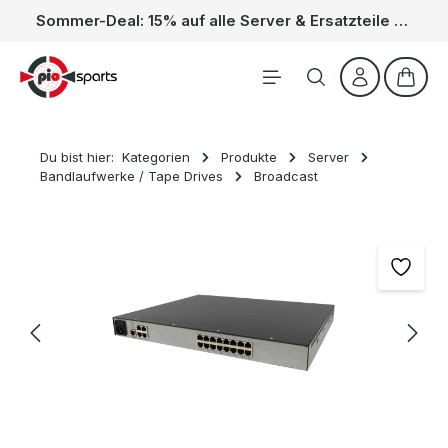
Sommer-Deal: 15% auf alle Server & Ersatzteile – Kein Code nötig, der Rabatt wird automatisch im Warenkorb abgezogen. Gültig vom 01.06. bis 31.08.
Zum Hauptinhalt springen
Waren
Du bist hier:
Kategorien
Produkte
Server
Bandlaufwerke / Tape Drives
Broadcast
Bildergalerie überspringen