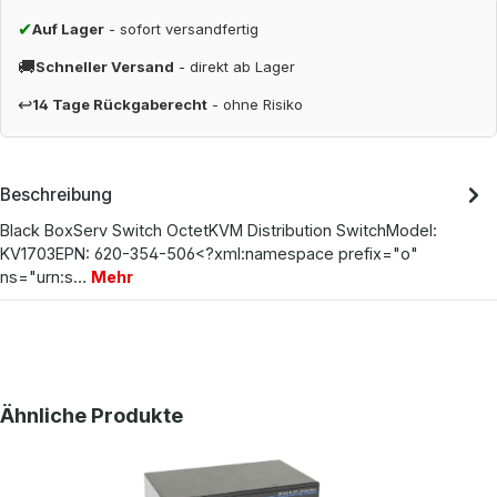
✔
Auf Lager
- sofort versandfertig
🚚
Schneller Versand
- direkt ab Lager
↩
14 Tage Rückgaberecht
- ohne Risiko
Beschreibung
Black BoxServ Switch OctetKVM Distribution SwitchModel:
KV1703EPN: 620-354-506<?xml:namespace prefix="o"
ns="urn:s…
Mehr
Produktgalerie überspringen
Ähnliche Produkte