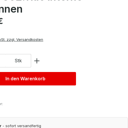
nnen
is:
€
wSt. zzgl. Versandkosten
Stk
In den Warenkorb
r:
r
- sofort versandfertig