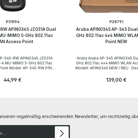
P31594
P28791
-RW APIN0345 JZ031A Dual
Aruba APIN0345 AP-345 Dual 
 MU-MIMO 5-GHz 802.11ac
GHz 802.11ac 4x4 MIMO WLA
N Access Point
Point NEW
Aruba Aruba AP-345 APIN0345 Dual Radio 5-
4:4 MU-MIMO 5-GHz 802.11ac
GHz 802.11ac 4x4 MIMO WLAN Acc
45-RW P/N:
Modell: APIN0345 NEW / NEU Device Type /
Gerätetyp WLAN Access Point Interfaces /
ohne Netzteil Technische
Schnittstellen 2 x RJ-45 Ethernet 10/100/1000
Regulärer Preis:
44,99 €
Regulärer Preis:
139,00 €
Base-T 1 x USB 2.0 1 x Micro USB
uba Device Type /
LieferumfangDelivery Contents / Lie
Anzahl
x Aruba AP-345 APIN0345 WLAN Ac
Stk
Stk
cro USB
More information and details can 
very Content / Lieferumfang 1
the pages of the manufacturer. Weitere
-RW Dual Radio 4x4:4 MU-MIMO
Informationen und Details finden 
c WLAN Access Point The
Seiten des Herstellers.
 unseren regelmäßig erscheinenden Newsletter, um rechtzeitig ü
een overhauled and tested by
 pages of the manufacturer.
tionen und Details finden Sie