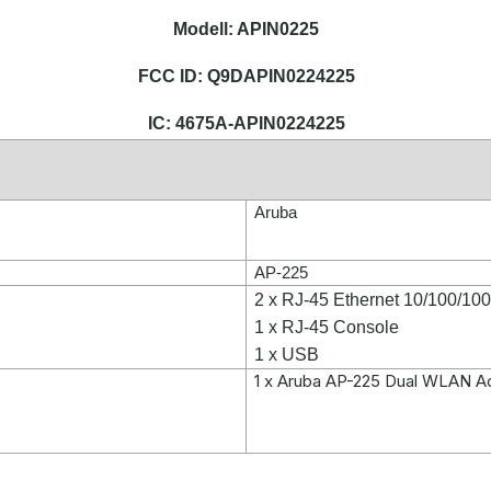
Modell: APIN0225
FCC ID: Q9DAPIN0224225
IC: 4675A-APIN0224225
Aruba
AP-225
2 x RJ-45 Ethernet 10/100/1
1 x RJ-45 Console
1 x USB
1 x Aruba AP-225 Dual WLAN A