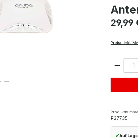
Ante
Regulärer Pre
29,99 
Preise inkl. M
Anzahl
Produktnumme
P37735
✔
Auf Lage