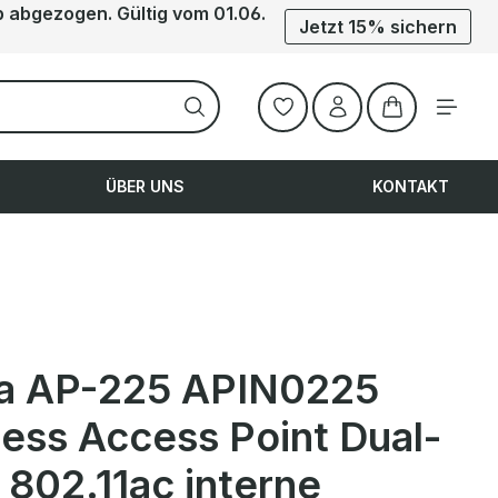
b abgezogen. Gültig vom 01.06.
Jetzt 15% sichern
Warenkorb ent
ÜBER UNS
KONTAKT
a AP-225 APIN0225
less Access Point Dual-
 802.11ac interne