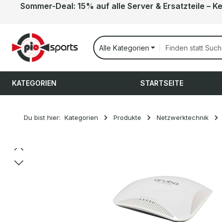
Sommer-Deal: 15% auf alle Server & Ersatzteile – K
 Hauptinhalt springen
Zur Suche springen
Zur Hauptnavigation springen
Alle Kategorien
KATEGORIEN
STARTSEITE
Du bist hier:
Kategorien
Produkte
Netzwerktechnik
Bildergalerie überspringen