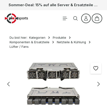
Sommer-Deal: 15% auf alle Server & Ersatzteile – Kein Code nötig, der Rabatt wird automatisch im Warenkorb abgezogen. Gültig vom 01.06. bis 31.08.
Zum Hauptinhalt springen
Waren
Du bist hier:
Kategorien
Produkte
Komponenten & Ersatzteile
Netzteile & Kühlung
Lüfter / Fans
Bildergalerie überspringen