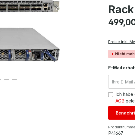
Rack 
Regulärer Pre
499,0
Preise inkl. M
Nicht meh
E-Mail erhal
Ich habe
AGB
gele
Benachri
Produktnumme
P41667