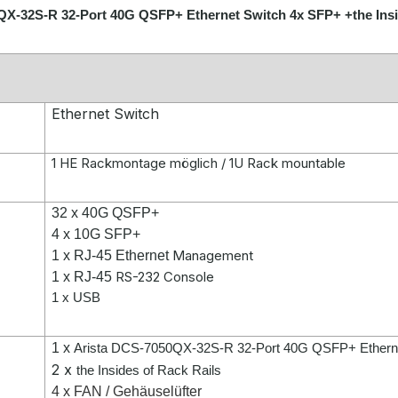
QX-32S-R 32-Port 40G QSFP+ Ethernet Switch 4x SFP+ +the Insi
Ethernet Switch
1 HE Rackmontage möglich / 1U Rack mountable
32 x 40
G QSFP+
4 x 10G SFP+
Management
1 x RJ-45 Ethernet
RS-232 Console
1 x RJ-45
1 x USB
1 x
Arista DCS-7050QX-32S-R 32-Port 40G QSFP+ Ethern
2 x
the Insides of Rack Rails
4 x FAN / Gehäuselüfter