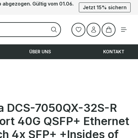
b abgezogen. Gültig vom 01.06.
Jetzt 15% sichern
Warenkorb ent
ÜBER UNS
KONTAKT
ta DCS-7050QX-32S-R
ort 40G QSFP+ Ethernet
ch 4x SFP+ +Insides of