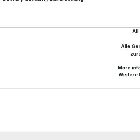
All
Alle Ge
zur
More info
Weitere 