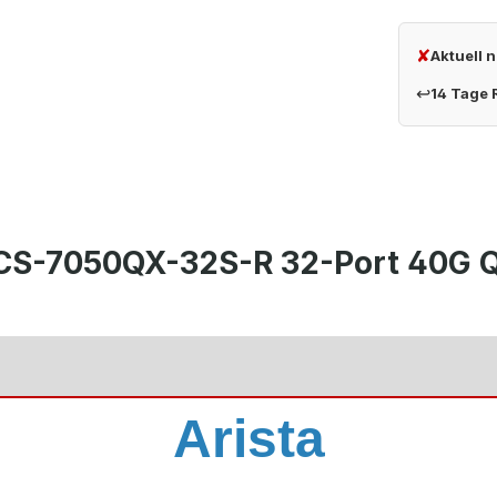
✘
Aktuell 
↩
14 Tage
DCS-7050QX-32S-R 32-Port 40G 
Arista