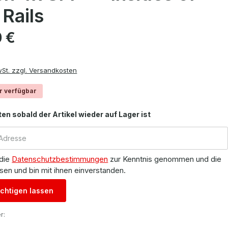
Rails
is:
0 €
wSt. zzgl. Versandkosten
r verfügbar
ten sobald der Artikel wieder auf Lager ist
 die
Datenschutzbestimmungen
zur Kenntnis genommen und die
sen und bin mit ihnen einverstanden.
chtigen lassen
r: