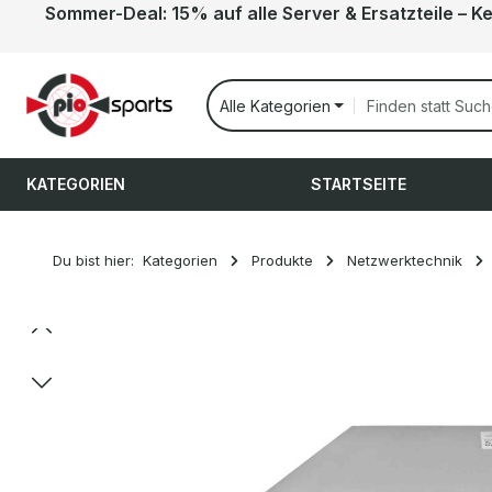
Sommer-Deal: 15% auf alle Server & Ersatzteile – K
 Hauptinhalt springen
Zur Suche springen
Zur Hauptnavigation springen
Alle Kategorien
KATEGORIEN
STARTSEITE
Du bist hier:
Kategorien
Produkte
Netzwerktechnik
Bildergalerie überspringen