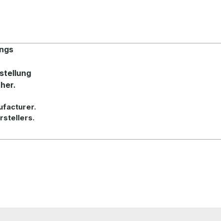
ings
stellung
her.
ufacturer.
rstellers.