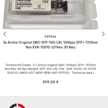
P29966
5x Arista Original GBIC SFP-10G-LRL 10Gbps SFP+ 1310nm
1km XVR-10010-20 Rev: B1 Neu
Technische Daten 5 x Arista Original GBIC 10Gbps SFP+ 1310nm
1km Rev: B1 Neu Modell: SFP-10G-LRL P/N: XVR-10010-20 21CFR
1040.10 LN#50 6/07 MSIP-REM-AN1-SFP10G Technical data /
Technische Daten Type / Gerätetyp SFP+ Transceiver Module
Formfaktor Plug-in-Modul Interfaces / Schnittstellen 10GBASE-LR
Regulärer Preis:
309,00 €
LC Duplex Data Transfer Rate / Datenübertragungsrate 10 Gbps
Range / Reichweite 1 km Wavelength / Wellenlänge 1310 nm
LieferumfangDelivery / Lieferumfang 5 x Arista Original GBIC
10Gbps SFP+ 1310nm LC SMF 1km Rev: B1 Neu More information
and details can be found on the pages of the manufacturer.
Weitere Informationen und Details finden Sie auf den Seiten des
Herstellers. New item originally packed and sealed!!! Neu Artikel,