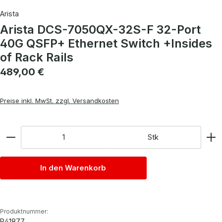
Arista
Arista DCS-7050QX-32S-F 32-Port
40G QSFP+ Ethernet Switch +Insides
of Rack Rails
Regulärer Preis:
489,00 €
Preise inkl. MwSt. zzgl. Versandkosten
Anzahl
Stk
In den Warenkorb
Produktnummer:
P41877