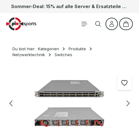
Sommer-Deal: 15% auf alle Server & Ersatzteile – Kein Code nötig, der Rabatt wird automatisch im Warenkorb abgezogen. Gültig vom 01.06. bis 31.08.
Zum Hauptinhalt springen
Waren
Du bist hier:
Kategorien
Produkte
Netzwerktechnik
Switches
Bildergalerie überspringen