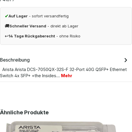
✔
Auf Lager
- sofort versandfertig
🚚
Schneller Versand
- direkt ab Lager
↩
14 Tage Rückgaberecht
- ohne Risiko
Beschreibung
Arista Arista DCS-7050QX-32S-F 32-Port 40G QSFP+ Ethernet
Switch 4x SFP+ +the Insides…
Mehr
Produktgalerie überspringen
Ähnliche Produkte