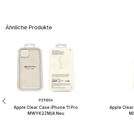
Ähnliche Produkte
Produktgalerie überspringen
P29806
Apple Clear Case iPhone 11 Pro
Apple Clear
MWYK2ZM/A Neu
M