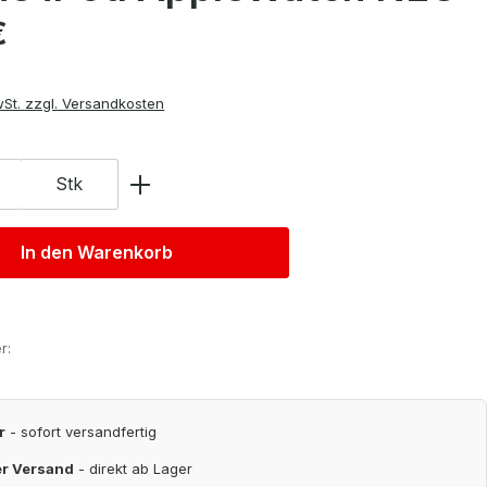
is:
€
wSt. zzgl. Versandkosten
Stk
In den Warenkorb
r:
r
- sofort versandfertig
er Versand
- direkt ab Lager