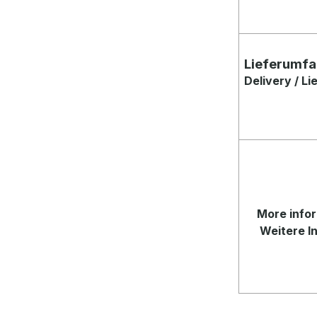
Lieferumf
Delivery / L
More
infor
Weitere In