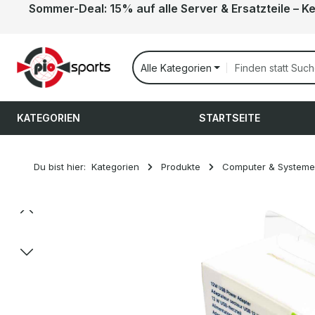
Sommer-Deal: 15% auf alle Server & Ersatzteile – K
 Hauptinhalt springen
Zur Suche springen
Zur Hauptnavigation springen
Alle Kategorien
KATEGORIEN
STARTSEITE
Du bist hier:
Kategorien
Produkte
Computer & Systeme
Bildergalerie überspringen