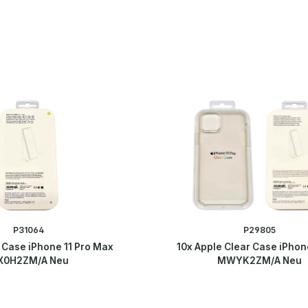
P31064
P29805
 Case iPhone 11 Pro Max
10x Apple Clear Case iPhone
X0H2ZM/A Neu
MWYK2ZM/A Neu