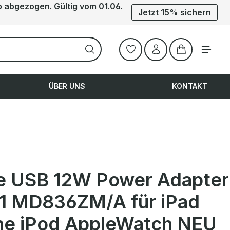
b abgezogen. Gültig vom 01.06.
Jetzt 15% sichern
Warenkorb ent
ÜBER UNS
KONTAKT
e USB 12W Power Adapter
1 MD836ZM/A für iPad
ne iPod AppleWatch NEU