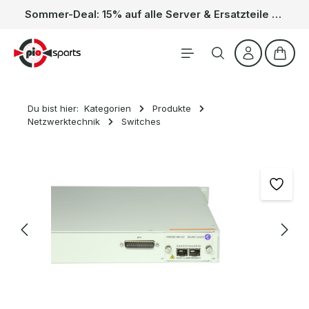
Sommer-Deal: 15% auf alle Server & Ersatzteile – Kein Code nötig, der Rabatt wird automatisch im Warenkorb abgezogen. Gültig vom 01.06. bis 31.08.
Zum Hauptinhalt springen
Waren
Du bist hier:
Kategorien
Produkte
Netzwerktechnik
Switches
Bildergalerie überspringen