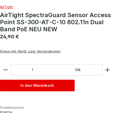
AirTight
AirTight SpectraGuard Sensor Access
Point SS-300-AT-C-10 802.11n Dual
Band PoE NEU NEW
Regulärer Preis:
24,90 €
Preise inkl. MwSt. zzgl. Versandkosten
Anzahl
Stk
In den Warenkorb
Produktnummer:
P38236