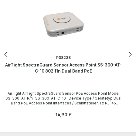
P38238
AirTight SpectraGuard Sensor Access Point SS-300-AT-
C-10 802.11n Dual Band PoE
AirTight AirTight SpectraGuard Sensor PoE Access Point Modell:
SS-300-AT P/N: SS-300-AT-C-10 Device Type / Gerätetyp Dual
Band PoE Access Point Interfaces / Schnittstellen 1 x RJ-45
Ethernet 10/100/1000 Mbps PoE Frequency bands / Frequenzband
2.4 GHz / 5 GHz Data Link Protokoll Wireless-Wi-Fi 802.11a,
Regulärer Preis:
14,90 €
Wireless-Wi-Fi 802.11b, Wireless-Wi-Fi 802.11g, Wireless-Wi-Fi
802.11n LieferumfangDelivery Contents / Lieferumfang 1 x AirTight
SpectraGuard Sensor PoE Access Point 1 x Zubehör
(Netzwerkkabel und Befestigungsmaterial) The hardware has been