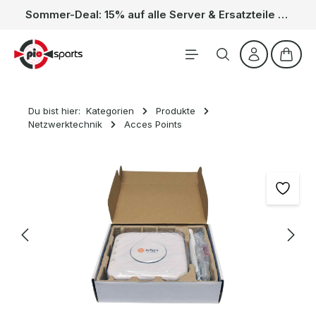
Sommer-Deal: 15% auf alle Server & Ersatzteile – Kein Code nötig, der Rabatt wird automatisch im Warenkorb abgezogen. Gültig vom 01.06. bis 31.08.
Zum Hauptinhalt springen
Waren
Du bist hier:
Kategorien
Produkte
Netzwerktechnik
Acces Points
Bildergalerie überspringen