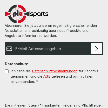
overhauled and tested by us. Die Hardware wurde von uns überholt
und getestet. All parts are used but 100% OK. Alle Teile sind
gebraucht aber 100 % in Ordnung. More information and details can
be found on the pages of the manufacturer. Weitere Informationen
und Details finden Sie auf den Seiten des Herstellers.
Abonnieren Sie jetzt unseren regelmäßig erscheinenden
Newsletter, um rechtzeitig über neue Produkte und
Angebote informiert zu werden.
E-Mail-Adresse*
Datenschutz
Ich habe die
Datenschutzbestimmungen
zur Kenntnis
genommen und die
AGB
gelesen und bin mit ihnen
einverstanden.
*
Die mit einem Stern (*) markierten Felder sind Pflichtfelder.