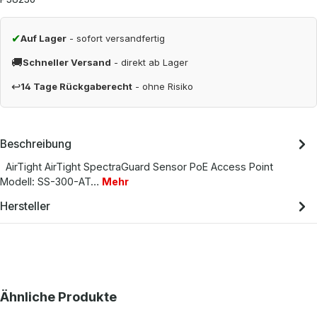
✔
Auf Lager
- sofort versandfertig
🚚
Schneller Versand
- direkt ab Lager
↩
14 Tage Rückgaberecht
- ohne Risiko
Beschreibung
AirTight AirTight SpectraGuard Sensor PoE Access Point
Modell: SS-300-AT…
Mehr
Hersteller
Produktgalerie überspringen
Ähnliche Produkte