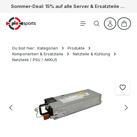
Sommer-Deal: 15% auf alle Server & Ersatzteile – Kein Code nötig, der Rabatt wird automatisch im Warenkorb abgezogen. Gültig vom 01.06. bis 31.08.
Zum Hauptinhalt springen
Waren
Du bist hier:
Kategorien
Produkte
Komponenten & Ersatzteile
Netzteile & Kühlung
Netzteile / PSU / AKKUS
Bildergalerie überspringen