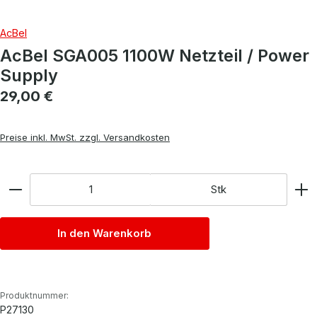
AcBel
AcBel SGA005 1100W Netzteil / Power
Supply
Regulärer Preis:
29,00 €
Preise inkl. MwSt. zzgl. Versandkosten
Anzahl
Stk
In den Warenkorb
Produktnummer:
P27130