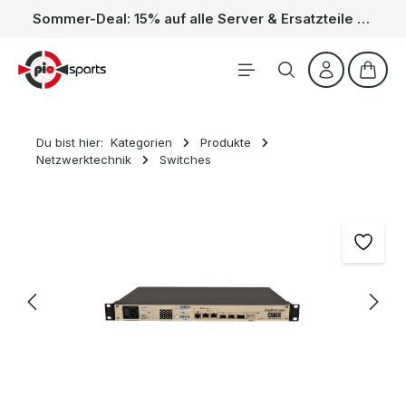
Sommer-Deal: 15% auf alle Server & Ersatzteile – Kein Code nötig, der Rabatt wird automatisch im Warenkorb abgezogen. Gültig vom 01.06. bis 31.08.
Zum Hauptinhalt springen
Waren
Du bist hier:
Kategorien
Produkte
Netzwerktechnik
Switches
Bildergalerie überspringen