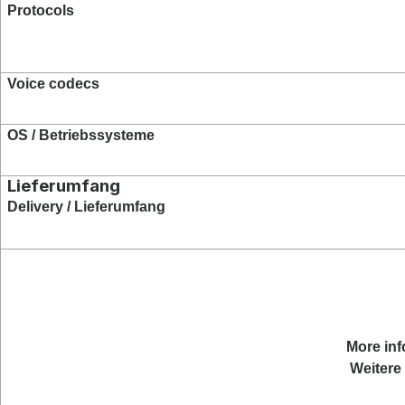
Protocols
Voice codecs
OS / Betrie
bssysteme
Lieferumfang
Delivery / Lieferumfang
More
in
Weitere 