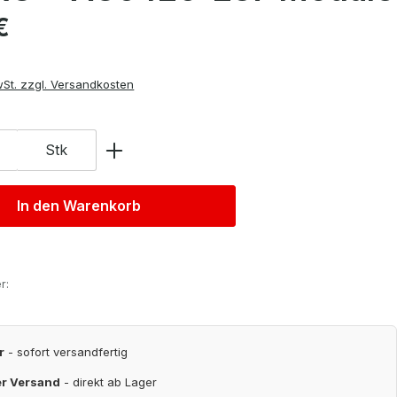
is:
€
wSt. zzgl. Versandkosten
Stk
In den Warenkorb
r:
r
- sofort versandfertig
er Versand
- direkt ab Lager