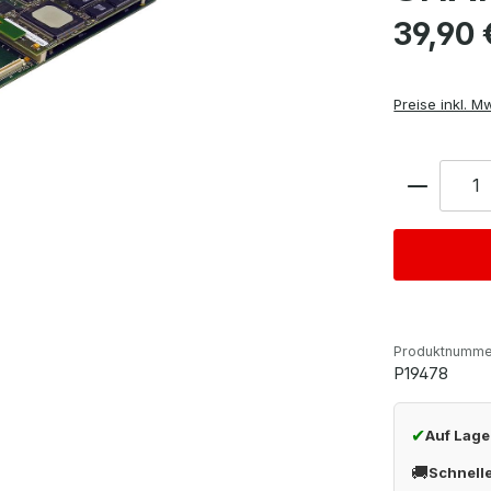
Regulärer Pre
39,90 
Preise inkl. M
Anzahl
Produktnumme
P19478
✔
Auf Lage
🚚
Schnell