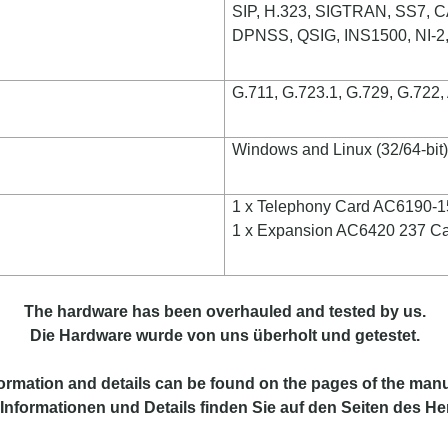
SIP, H.323, SIGTRAN, SS7, C
DPNSS, QSIG, INS1500, NI-
G.711, G.723.1, G.729, G.722
Windows and Linux (32/64-bit
1 x Telephony Card AC6190-
1 x Expansion AC6420 237 C
The hardware has been overhauled and tested by us.
Die Hardware wurde von uns überholt und getestet.
formation
and
details
can be found on
the
pages of the manu
Informationen und Details finden Sie auf den Seiten des Her