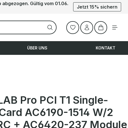
b abgezogen. Gültig vom 01.06.
Jetzt 15% sichern
Warenkorb ent
ÜBER UNS
KONTAKT
AB Pro PCI T1 Single-
 Card AC6190-1514 W/2
C + AC6420-237 Module