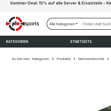
Sommer-Deal: 15% auf alle Server & Ersatzteile – K
 Hauptinhalt springen
Zur Suche springen
Zur Hauptnavigation springen
Alle Kategorien
KATEGORIEN
STARTSEITE
Du bist hier:
Kategorien
Produkte
Netzwerktechnik
Bildergalerie überspringen