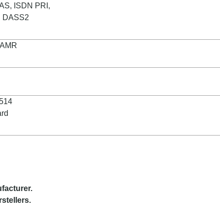
AS, ISDN PRI,
2, DASS2
, AMR
)
1514
ard
facturer
.
stellers.