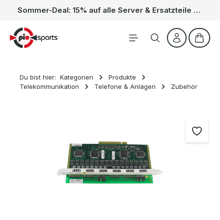
Sommer-Deal: 15% auf alle Server & Ersatzteile – Kein Code nötig, der Rabatt wird automatisch im Warenkorb abgezogen. Gültig vom 01.06. bis 31.08.
Zum Hauptinhalt springen
Waren
Du bist hier:
Kategorien
Produkte
Telekommunikation
Telefone & Anlagen
Zubehör
Bildergalerie überspringen