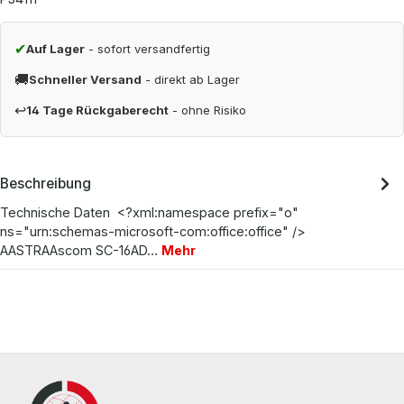
✔
Auf Lager
- sofort versandfertig
🚚
Schneller Versand
- direkt ab Lager
↩
14 Tage Rückgaberecht
- ohne Risiko
Beschreibung
Technische Daten <?xml:namespace prefix="o"
ns="urn:schemas-microsoft-com:office:office" />
AASTRAAscom SC-16AD…
Mehr