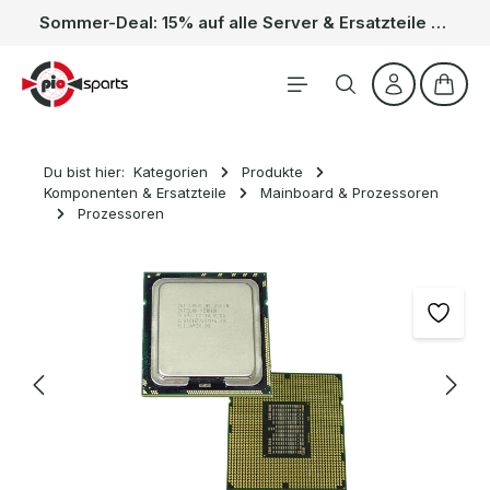
Sommer-Deal: 15% auf alle Server & Ersatzteile – Kein Code nötig, der Rabatt wird automatisch im Warenkorb abgezogen. Gültig vom 01.06. bis 31.08.
Zum Hauptinhalt springen
Waren
Du bist hier:
Kategorien
Produkte
Komponenten & Ersatzteile
Mainboard & Prozessoren
Prozessoren
Bildergalerie überspringen