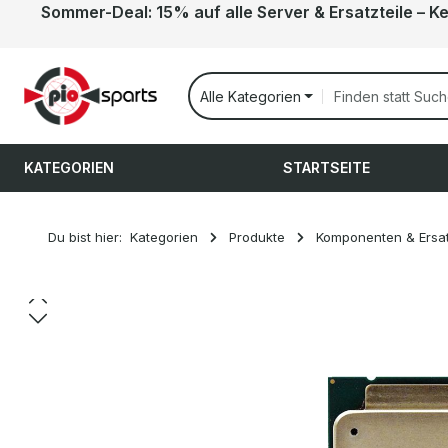
Sommer-Deal: 15% auf alle Server & Ersatzteile – K
 Hauptinhalt springen
Zur Suche springen
Zur Hauptnavigation springen
Alle Kategorien
KATEGORIEN
STARTSEITE
Du bist hier:
Kategorien
Produkte
Komponenten & Ersat
Bildergalerie überspringen