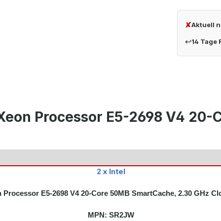
✘
Aktuell 
↩
14 Tage
l Xeon Processor E5-2698 V4 20
2 x Intel
on Processor E5-2698 V4 20-Core 50MB SmartCache, 2.30 GHz Cl
MPN:
SR2JW