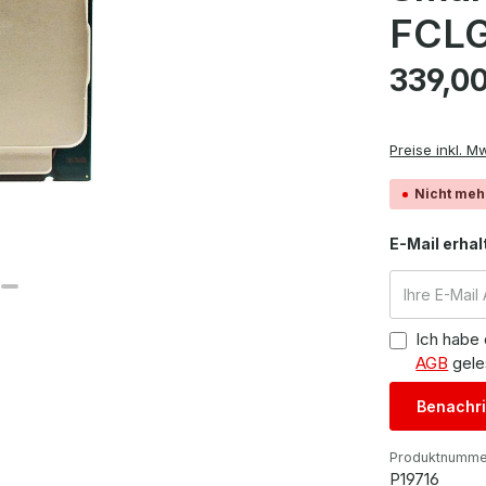
FCLG
Regulärer Pre
339,00
Preise inkl. M
Nicht meh
E-Mail erhal
Ich habe
AGB
gele
Benachri
Produktnumme
P19716