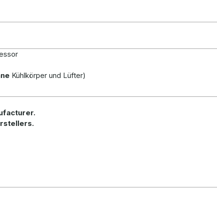
cessor
hne
Kühlkörper und Lüfter)
ufacturer.
rstellers.