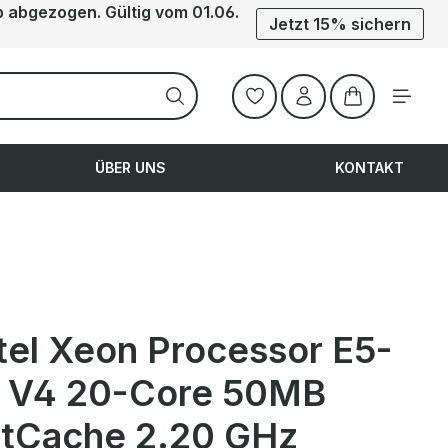
b abgezogen. Gültig vom 01.06.
Jetzt 15% sichern
Warenkorb ent
ÜBER UNS
KONTAKT
ntel Xeon Processor E5-
 V4 20-Core 50MB
tCache 2.20 GHz