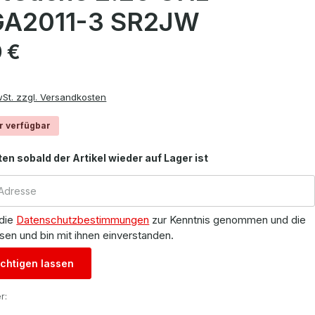
A2011-3 SR2JW
is:
 €
wSt. zzgl. Versandkosten
r verfügbar
ten sobald der Artikel wieder auf Lager ist
 die
Datenschutzbestimmungen
zur Kenntnis genommen und die
sen und bin mit ihnen einverstanden.
chtigen lassen
r: