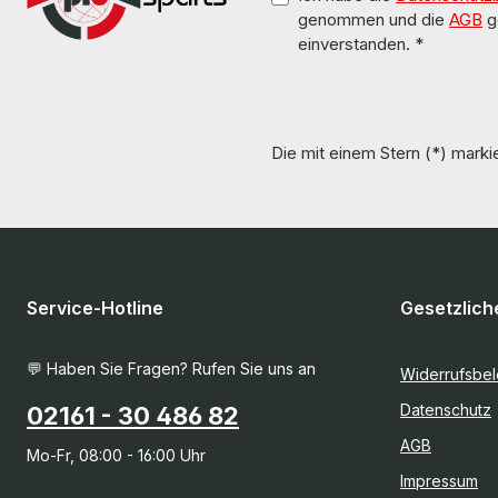
761880-011 RAID support Yes / ja USB 2x USB
genommen und die
AGB
g
(2x USB 3.0 rear) Seriell none / ohne VGA 1x D-
einverstanden.
*
Sub 15-polig rear Power supply / Netzteil 2x
Weight / Gewicht 17 kg Installed operating
system / Installiertes Betriebssystem none /
keins LieferumfangDelivery / Lieferumfang 1x
HP ProLiant DL380 Gen9 2x Power cord /
Netzkabel Drivers and other software are not
Die mit einem Stern (*) markie
included. / Treiber und Software sind nicht im
Lieferumfang enthalten. The hardware has been
overhauled and tested by us. Die Hardware
wurde von uns überholt und getestet. More
information and details can be found on the
pages of the manufacturer. Weitere
Informationen und Details finden Sie auf den
Seiten des Herstellers. All parts are used but
100% working!!! Alle Teile sind gebraucht aber
Service-Hotline
Gesetzlich
100 % in Ordnung!!!
💬 Haben Sie Fragen? Rufen Sie uns an
Widerrufsbe
Datenschutz
02161 - 30 486 82
AGB
Mo-Fr, 08:00 - 16:00 Uhr
Impressum