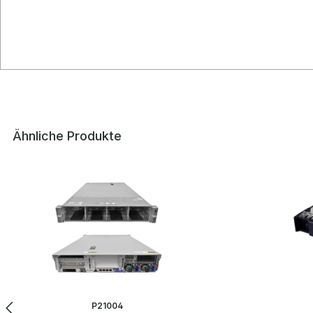
Ähnliche Produkte
Produktgalerie überspringen
P21004