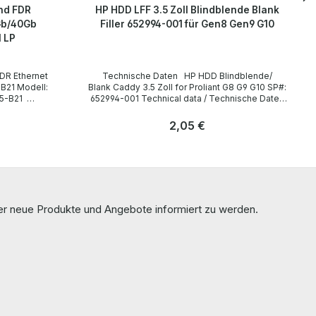
nd FDR
HP HDD LFF 3.5 Zoll Blindblende Blank
Gb/40Gb
Filler 652994-001 für Gen8 Gen9 G10
 LP
Technische Daten HP HDD Blindblende/
dell:
Blank Caddy 3.5 Zoll for Proliant G8 G9 G10 SP#:
652994-001 Technical data / Technische Daten
Manufacturer / Hersteller HP HP P/N 652994-001
Compatibility / Kompatibilität HP Proliant Gen8
Regulärer Preis:
2,05 €
/ Gen9 / Gen 10 Server Accessories / Zubehör
none / keins LieferumfangDelivery /
Anzahl
Lieferumfang 1 x HP 652994-001Blank Caddy
Stk
mfang 1
More information and details can be found on
te 764285-
the pages of the manufacturer. Weitere
Informationen und Details finden Sie auf den
re
Seiten des Herstellers. All parts are used but
ber neue Produkte und Angebote informiert zu werden.
Sie auf den
100% OK!!! Alle Teile sind gebraucht aber 100 %
in Ordnung!!!