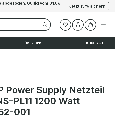
b abgezogen. Gültig vom 01.06.
Jetzt 15% sichern
Warenkorb ent
ÜBER UNS
KONTAKT
P Power Supply Netzteil
S-PL11 1200 Watt
52-001