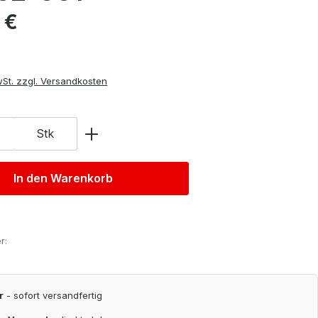
is:
 €
wSt. zzgl. Versandkosten
Stk
In den Warenkorb
r:
r
- sofort versandfertig