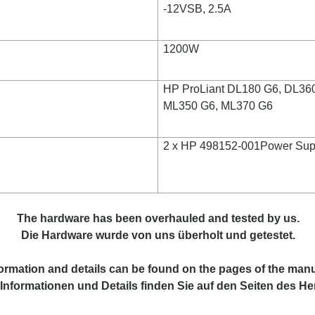
-12VSB, 2.5A
1200W
HP ProLiant DL180 G6, DL36
ML350 G6, ML370 G6
2 x HP 498152-001Power Suppl
The hardware has been overhauled and tested by us.
Die Ha
rdware wurde von uns überholt und getestet.
formation
and
details
can be found on
the
pages of the manu
Informationen und Details finden Sie auf den Seiten des Her