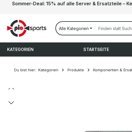
Sommer-Deal: 15% auf alle Server & Ersatzteile – K
 Hauptinhalt springen
Zur Suche springen
Zur Hauptnavigation springen
Alle Kategorien
KATEGORIEN
STARTSEITE
Du bist hier:
Kategorien
Produkte
Komponenten & Ersat
Bildergalerie überspringen