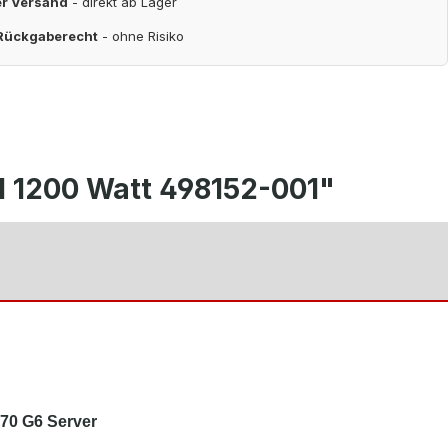
er Versand
- direkt ab Lager
 Rückgaberecht
- ohne Risiko
1 1200 Watt 498152-001"
70 G6 Server