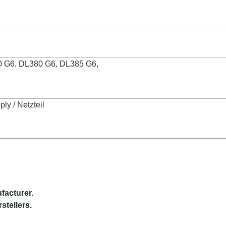
0 G6, DL380 G6, DL385 G6,
y / Netzteil
facturer
.
stellers.