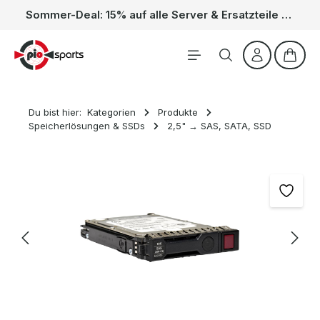
Sommer-Deal: 15% auf alle Server & Ersatzteile – Kein Code nötig, der Rabatt wird automatisch im Warenkorb abgezogen. Gültig vom 01.06. bis 31.08.
Zum Hauptinhalt springen
Waren
Du bist hier:
Kategorien
Produkte
Speicherlösungen & SSDs
2,5" → SAS, SATA, SSD
Bildergalerie überspringen