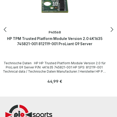
P40568
HP TPM Trusted Platform Module Version 2.0 4K1635
745821-001 812119-001 ProLiant G9 Server
Technische Daten HP HP Trusted Platform Module Version 2.0 für
ProLiant G9 Server P/N: 4K1635 745821-001 HP SPS: 812119-001
Technical data / Technische Daten Manufacturer / Hersteller HP P/N
4K1635, 745821-001, 812119-001 Compatibility / Kompatibilität
ProLiant G9 Server LieferumfangDelivery / Lieferumfang 1x HP
Regulärer Preis:
44,99 €
Trusted Platform Module Version 2.0 für ProLiant G9 Server More
information and details can be found on the pages of the
manufacturer. Weitere Informationen und Details finden Sie auf den
Seiten des Herstellers.