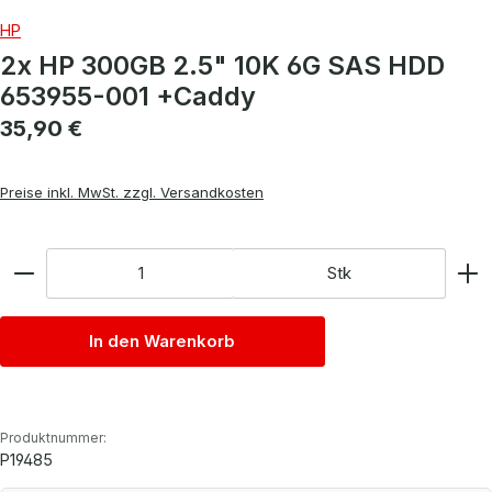
HP
2x HP 300GB 2.5" 10K 6G SAS HDD
653955-001 +Caddy
Regulärer Preis:
35,90 €
Preise inkl. MwSt. zzgl. Versandkosten
Anzahl
Stk
In den Warenkorb
Produktnummer:
P19485