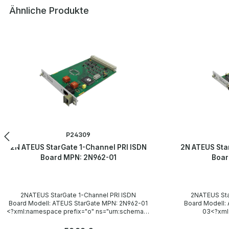
Ähnliche Produkte
Produktgalerie überspringen
P24309
2N ATEUS StarGate 1-Channel PRI ISDN
2N ATEUS Sta
Board MPN: 2N962-01
Boar
2NATEUS StarGate 1-Channel PRI ISDN
2NATEUS Sta
Board Modell: ATEUS StarGate MPN: 2N962-01
Board Modell:
<?xml:namespace prefix="o" ns="urn:schemas-
03<?xml
microsoft-com:office:office" /> Technische
ns="urn:schemas
Daten Technical data / Technische Daten
/> Technisc