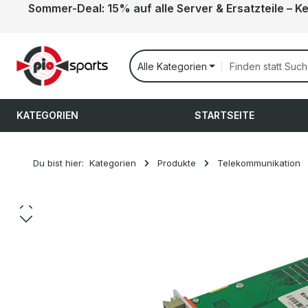
Sommer-Deal: 15% auf alle Server & Ersatzteile – K
 Hauptinhalt springen
Zur Suche springen
Zur Hauptnavigation springen
Alle Kategorien
KATEGORIEN
STARTSEITE
Du bist hier:
Kategorien
Produkte
Telekommunikation
Bildergalerie überspringen