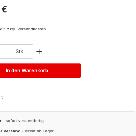
is:
 €
wSt. zzgl. Versandkosten
Stk
In den Warenkorb
r:
r
- sofort versandfertig
er Versand
- direkt ab Lager