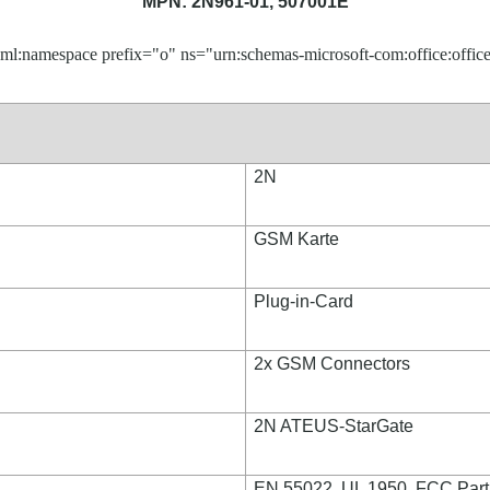
MPN: 2N961-01, 507001E
ml:namespace prefix="o" ns="urn:schemas-microsoft-com:office:office
2N
GSM Karte
Plug-in-Card
2x GSM Connectors
2N ATEUS-StarGate
EN 55022, UL 1950, FCC Part 