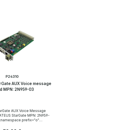
P24310
rGate AUX Voice message
d MPN: 2N959-03
rGate AUX Voice Message
 ATEUS StarGate MPN: 2N959-
:namespace prefix="o"
-microsoft-com:office:office"
he Daten Technical data /