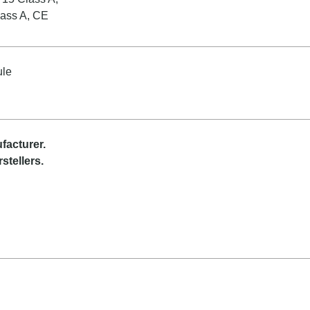
ass A, CE
ule
facturer
.
stellers.