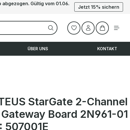
b abgezogen. Gültig vom 01.06.
Jetzt 15% sichern
Warenkorb ent
ÜBER UNS
KONTAKT
TEUS StarGate 2-Channel
Gateway Board 2N961-01
 507001E