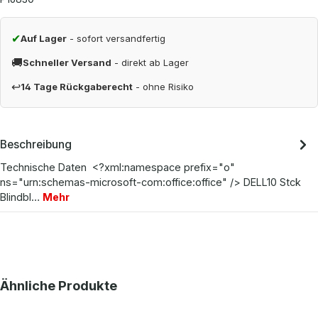
✔
Auf Lager
- sofort versandfertig
🚚
Schneller Versand
- direkt ab Lager
↩
14 Tage Rückgaberecht
- ohne Risiko
Beschreibung
Technische Daten <?xml:namespace prefix="o"
ns="urn:schemas-microsoft-com:office:office" /> DELL10 Stck
Blindbl…
Mehr
Produktgalerie überspringen
Ähnliche Produkte