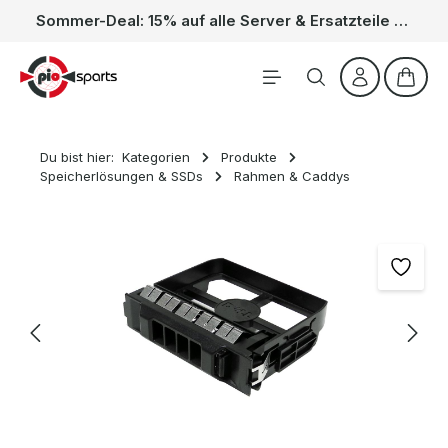
Sommer-Deal: 15% auf alle Server & Ersatzteile – Kein Code nötig, der Rabatt wird automatisch im Warenkorb abgezogen. Gültig vom 01.06. bis 31.08.
Zum Hauptinhalt springen
Waren
Du bist hier:
Kategorien
Produkte
Speicherlösungen & SSDs
Rahmen & Caddys
Bildergalerie überspringen