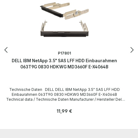
P17801
DELL IBM NetApp 3.5" SAS LFF HDD Einbaurahmen
063T9G 0830 HDKWG MD3660F E-X4064B
Technische Daten DELL DELL IBM NetApp 3.5" SAS LFF HDD
Einbaurahmen 063T9G 0830 HDKWG MD3660F E-X4064B
Technical data / Technische Daten Manufacturer / Hersteller Dell
Form Factor / Formfaktor 3.5” Einbaurahmen/Caddy Dell PN
063T9G 0830 HDKWG MD3660F E-X4064B Compatibility /
Regulärer Preis:
11,99 €
Kompatibilität Power Vault MD3060, 3260, 3460, 3660, 3860
LieferumfangDelivery Content / Lieferumfang 1 x DELL 3.5" SAS
LFF HDD Einbaurahmen 063T9G The hardware has been
overhauled and tested by us. Die Hardware wurde von uns überholt
und getestet. More information and details can be found on the