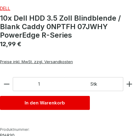
DELL
10x Dell HDD 3.5 Zoll Blindblende /
Blank Caddy 0NPTFH 07JWHY
PowerEdge R-Series
Regulärer Preis:
12,99 €
Preise inkl. MwSt. zzgl. Versandkosten
Anzahl
Stk
In den Warenkorb
Produktnummer:
P16830