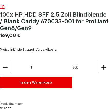
HP
100x HP HDD SFF 2.5 Zoll Blindblende
/ Blank Caddy 670033-001 for ProLiant
Gen8/Gen9
Regulärer Preis:
169,00 €
Preise inkl. MwSt. zzgl. Versandkosten
Anzahl
Stk
In den Warenkorb
Produktnummer:
P16828