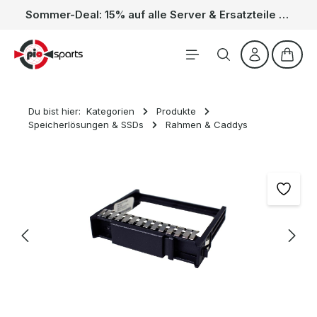
Sommer-Deal: 15% auf alle Server & Ersatzteile – Kein Code nötig, der Rabatt wird automatisch im Warenkorb abgezogen. Gültig vom 01.06. bis 31.08.
Zum Hauptinhalt springen
Waren
Du bist hier:
Kategorien
Produkte
Speicherlösungen & SSDs
Rahmen & Caddys
Bildergalerie überspringen