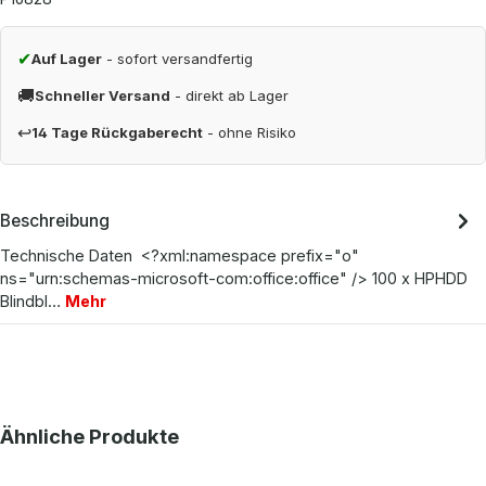
✔
Auf Lager
- sofort versandfertig
🚚
Schneller Versand
- direkt ab Lager
↩
14 Tage Rückgaberecht
- ohne Risiko
Beschreibung
Technische Daten <?xml:namespace prefix="o"
ns="urn:schemas-microsoft-com:office:office" /> 100 x HPHDD
Blindbl…
Mehr
Produktgalerie überspringen
Ähnliche Produkte