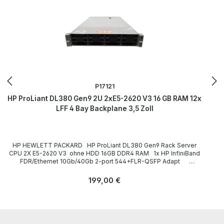
P17121
HP ProLiant DL380 Gen9 2U 2xE5-2620 V3 16 GB RAM 12x
LFF 4 Bay Backplane 3,5 Zoll
HP HEWLETT PACKARD HP ProLiant DL380 Gen9 Rack Server
CPU 2X E5-2620 V3 ohne HDD 16GB DDR4 RAM 1x HP InfiniBand
FDR/Ethernet 10Gb/40Gb 2-port 544+FLR-QSFP Adapt
Technische Daten Technical data / Technische Daten Case /
Gehäuse Rack (2U) Slots for drives / Einbauplätze für Laufwerke
Regulärer Preis:
199,00 €
front / frontseitig: 12 x 3,5 Zoll (1x 4Bay Backplane) CPU / Prozessor
2x E5-2620 V3 Number of CPU slots / Anzahl der CPU-Steckplätze
2 Main memory / Hauptspeicherausbau 16GB RAM Hard drives /
Festplatten ohne HDD CD-/DVD-ROM Laufwerk none / ohne
Graphics card / Grafikkarte onboard Expansion slots / Steckplätze