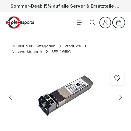
Sommer-Deal: 15% auf alle Server & Ersatzteile – Kein Code nötig, der Rabatt wird automatisch im Warenkorb abgezogen. Gültig vom 01.06. bis 31.08.
Zum Hauptinhalt springen
Waren
Du bist hier:
Kategorien
Produkte
Netzwerktechnik
SFP / GBIC
Bildergalerie überspringen