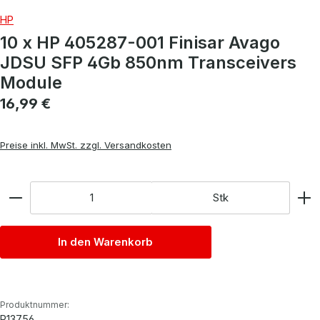
HP
10 x HP 405287-001 Finisar Avago
JDSU SFP 4Gb 850nm Transceivers
Module
Regulärer Preis:
16,99 €
Preise inkl. MwSt. zzgl. Versandkosten
Anzahl
Stk
In den Warenkorb
Produktnummer:
P13756