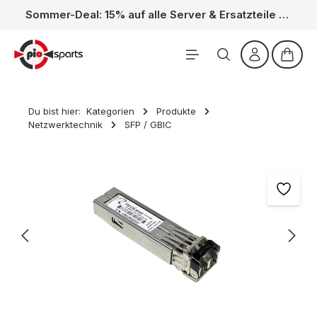
Sommer-Deal: 15% auf alle Server & Ersatzteile – Kein Code nötig, der Rabatt wird automatisch im Warenkorb abgezogen. Gültig vom 01.06. bis 31.08.
Zum Hauptinhalt springen
Waren
Du bist hier:
Kategorien
Produkte
Netzwerktechnik
SFP / GBIC
Bildergalerie überspringen