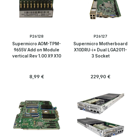
P26128
P26127
Supermicro AOM-TPM-
Supermicro Motherboard
9655V Add on Module
X10DRU-i+ Dual LGA2011-
vertical Rev 1.00 X9 X10
3 Socket
Regulärer Preis:
Regulärer Preis:
8,99 €
229,90 €