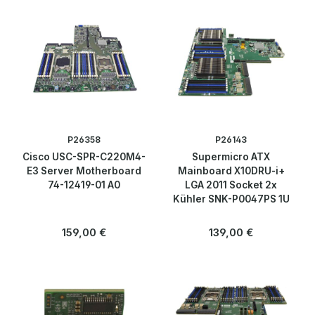
P26358
P26143
Cisco USC-SPR-C220M4-
Supermicro ATX
E3 Server Motherboard
Mainboard X10DRU-i+
74-12419-01 A0
LGA 2011 Socket 2x
Kühler SNK-P0047PS 1U
Regulärer Preis:
Regulärer Preis:
159,00 €
139,00 €