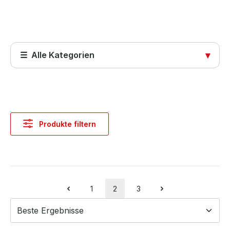
☰ Alle Kategorien
▾
Startseite
Produkte
Produkte filtern
Abdeckungen
Computer & Systeme
Kabel & Adapter
1
2
3
Seite
Seite
Seite
Komponenten & Ersatzteile