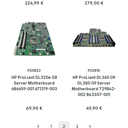
Regulärer Preis:
Regulärer Preis:
224,99 €
279,00 €
P25822
P25815
HP ProLiant DL320e G8
HP ProLiant DL360 G9
Server Motherboard
DL380 G9 Server
686659-001 671319-003
Motherboard 729842-
002 843307-001
Regulärer Preis:
Regulärer Preis:
69,90 €
49,90 €
1
2
3