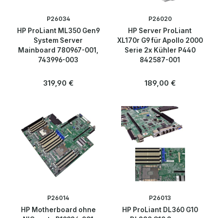
P26034
P26020
HP ProLiant ML350 Gen9
HP Server ProLiant
System Server
XL170r G9 für Apollo 2000
Mainboard 780967-001,
Serie 2x Kühler P440
743996-003
842587-001
Regulärer Preis:
Regulärer Preis:
319,90 €
189,00 €
P26014
P26013
HP Motherboard ohne
HP ProLiant DL360 G10