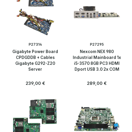
Switch Module
Netzwerktechnik
Peripherie & Zubehör
P27314
P27295
Gigabyte Power Board
Nexcom NEX 980
Server
CPDGDDB + Cables
Industrial Mainboard 1x
Gigabyte G292-Z20
i5-3570 8GB PC3 HDMI
Server
Dport USB 3.0 2x COM
Software
Regulärer Preis:
Regulärer Preis:
239,00 €
289,00 €
Speicherlösungen & SSDs
Telekommunikation
Blog
Über uns