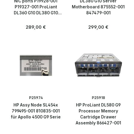
NIC ports P19926-001
DL380 G10 Server
P19327-001 ProLiant
Motherboard 875552-001
DL360 G10 DL380 G10
847479-001
Server
Regulärer Preis:
Regulärer Preis:
289,00 €
299,00 €
P25974
P25918
HP Assy Node SL454x
HP ProLiant DL580 G9
799495-001 810835-001
Processor Memory
für Apollo 4500 G9 Serie
Cartridge Drawer
Assembly 866427-001