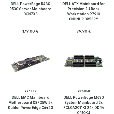
DELL PowerEdge R430
DELL ATX Mainboard for
R530 Server Mainboard
Precision 2U Rack
0CN7X8
Workstation R7910
0NHNHP 0R53PY
Regulärer Preis:
Regulärer Preis:
179,00 €
79,90 €
P26997
P26868
DELL EMC Mainboard
DELL PowerEdge M630
Motherboard 08FG5W 2x
System Mainboard 2x
Kühler PowerEdge C6420
FCLGA2011-3 24x DDR4
0R10KJ