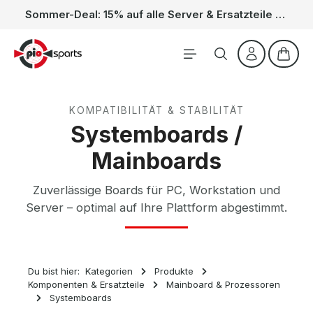
Sommer-Deal: 15% auf alle Server & Ersatzteile – Kein Code nötig, der Rabatt wird automatisch im Warenkorb abgezogen. Gültig vom 01.06. bis 31.08.
Zum Hauptinhalt springen
Waren
KOMPATIBILITÄT & STABILITÄT
Systemboards /
Mainboards
Zuverlässige Boards für PC, Workstation und
Server – optimal auf Ihre Plattform abgestimmt.
Du bist hier:
Kategorien
Produkte
Komponenten & Ersatzteile
Mainboard & Prozessoren
Systemboards