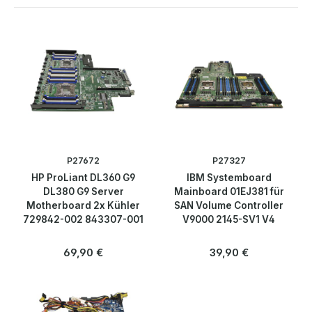
Arbeitsspeicher (RAM)
Backplanes
Control Panels
Grafik & Controller
Laufwerke
P27672
P27327
HP ProLiant DL360 G9
IBM Systemboard
Mainboard & Prozessoren
DL380 G9 Server
Mainboard 01EJ381 für
Motherboard 2x Kühler
SAN Volume Controller
729842-002 843307-001
V9000 2145-SV1 V4
Prozessoren
Regulärer Preis:
Regulärer Preis:
69,90 €
39,90 €
Systemboards
Netzteile & Kühlung