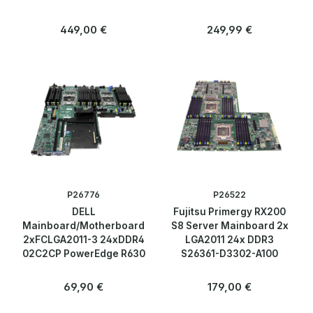
Regulärer Preis:
Regulärer Preis:
449,00 €
249,99 €
P26776
P26522
DELL
Fujitsu Primergy RX200
Mainboard/Motherboard
S8 Server Mainboard 2x
2xFCLGA2011-3 24xDDR4
LGA2011 24x DDR3
02C2CP PowerEdge R630
S26361-D3302-A100
Regulärer Preis:
Regulärer Preis:
69,90 €
179,00 €