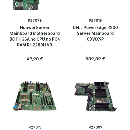
Kontakt
P27079
P27019
Huawei Server
DELL PowerEdge R230
Mainboard Motherboard
Server Mainboard
BC11HGSA no CPU no PC4
0DWX9P
RAM RH2288H V3
Regulärer Preis:
Regulärer Preis:
49,90 €
589,89 €
P27015
P27009